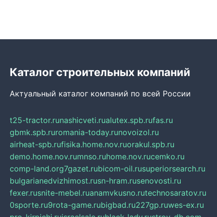
Каталог строительных компаний
Актуальный каталог компаний по всей России
t25-tractor.ru
nashicveti.ru
alutex.spb.ru
fas.ru
gbmk.spb.ru
romania-today.ru
novoizol.ru
airheat-spb.ru
fisika.home.nov.ru
orakul.spb.ru
demo.home.nov.ru
mnso.ru
home.nov.ru
cemko.ru
comp-land.org
7gazet.ru
bicom-oil.ru
superiorsearch.ru
bulgarianedvizhimost.ru
sn-hram.ru
senovosti.ru
fexer.ru
snite-mebel.ru
anamvkusno.ru
technosaratov.ru
0sporte.ru
9rota-game.ru
bigbad.ru
227gp.ru
wes-ex.ru