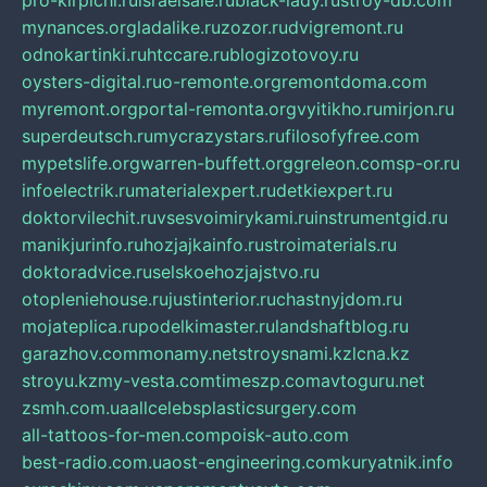
pro-kirpichi.ru
israelsale.ru
black-lady.ru
stroy-db.com
mynances.org
ladalike.ru
zozor.ru
dvigremont.ru
odnokartinki.ru
htccare.ru
blogizotovoy.ru
oysters-digital.ru
o-remonte.org
remontdoma.com
myremont.org
portal-remonta.org
vyitikho.ru
mirjon.ru
superdeutsch.ru
mycrazystars.ru
filosofyfree.com
mypetslife.org
warren-buffett.org
greleon.com
sp-or.ru
infoelectrik.ru
materialexpert.ru
detkiexpert.ru
doktorvilechit.ru
vsesvoimirykami.ru
instrumentgid.ru
manikjurinfo.ru
hozjajkainfo.ru
stroimaterials.ru
doktoradvice.ru
selskoehozjajstvo.ru
otopleniehouse.ru
justinterior.ru
chastnyjdom.ru
mojateplica.ru
podelkimaster.ru
landshaftblog.ru
garazhov.com
monamy.net
stroysnami.kz
lcna.kz
stroyu.kz
my-vesta.com
timeszp.com
avtoguru.net
zsmh.com.ua
allcelebsplasticsurgery.com
all-tattoos-for-men.com
poisk-auto.com
best-radio.com.ua
ost-engineering.com
kuryatnik.info