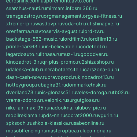
euroshiny.com.ua
poremontuavto.com
searchus-nauti.ru
mirmam.info
smi366.ru
transgazstroy.ru
orgmanagement.org
yes-fitness.ru
xtreme-rp.ru
wasdpvp.ru
voda-otri.ru
tishinapve.ru
orenferma.ru
avtoservis-avgust.ru
lord-tv.ru
backstage-682-music.ru
lordfilm7.ru
lordfilm13.ru
prime-cars63.ru
un-believable.ru
codetool.ru
legardoauto.ru
lithasa.ru
muz-1.ru
gooddver.ru
kinozadrot-3.ru
qr-plus-promo.ru
2shizashop.ru
udalenka-club.ru
nerabotaetsite.ru
carszona-bu.ru
dash-cash-now.ru
bravoprod.ru
kinozadrot13.ru
hotteygroup.ru
bagira31.ru
dommarketnsk.ru
dveriland73.ru
nis-glonass51.ru
veles-doroga.ru
tb02.ru
vrema-zdorov.ru
velonik.ru
surgutgloss.ru
nike-air-max-95.ru
nadookna.ru
lubov-pic.ru
mobilreklama.ru
pds-nn.ru
socrat2000.ru
vgurin.ru
spksochi.ru
shkola-klassika.ru
sabeonline.ru
mosoblfencing.ru
masteroptica.ru
lucomoria.ru