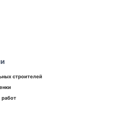
ми
ьных строителей
енки
 работ