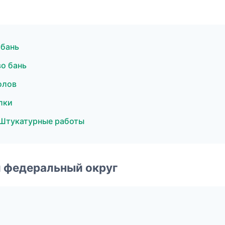
 бань
о бань
олов
лки
Штукатурные работы
 федеральный округ