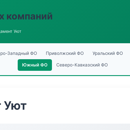
х компаний
амент Уют
ро-Западный ФО
Приволжский ФО
Уральский ФО
Южный ФО
Северо-Кавказский ФО
 Уют