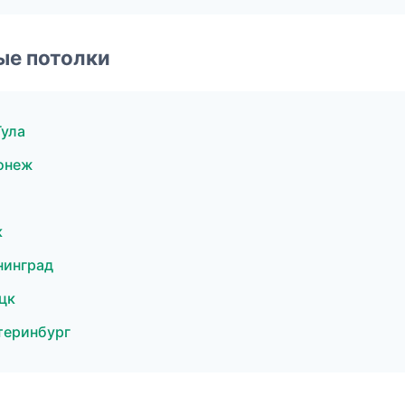
ые потолки
Тула
онеж
к
нинград
цк
теринбург