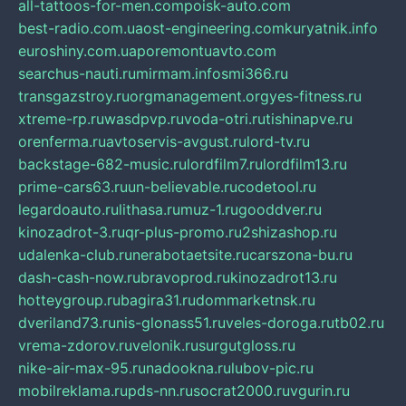
all-tattoos-for-men.com
poisk-auto.com
best-radio.com.ua
ost-engineering.com
kuryatnik.info
euroshiny.com.ua
poremontuavto.com
searchus-nauti.ru
mirmam.info
smi366.ru
transgazstroy.ru
orgmanagement.org
yes-fitness.ru
xtreme-rp.ru
wasdpvp.ru
voda-otri.ru
tishinapve.ru
orenferma.ru
avtoservis-avgust.ru
lord-tv.ru
backstage-682-music.ru
lordfilm7.ru
lordfilm13.ru
prime-cars63.ru
un-believable.ru
codetool.ru
legardoauto.ru
lithasa.ru
muz-1.ru
gooddver.ru
kinozadrot-3.ru
qr-plus-promo.ru
2shizashop.ru
udalenka-club.ru
nerabotaetsite.ru
carszona-bu.ru
dash-cash-now.ru
bravoprod.ru
kinozadrot13.ru
hotteygroup.ru
bagira31.ru
dommarketnsk.ru
dveriland73.ru
nis-glonass51.ru
veles-doroga.ru
tb02.ru
vrema-zdorov.ru
velonik.ru
surgutgloss.ru
nike-air-max-95.ru
nadookna.ru
lubov-pic.ru
mobilreklama.ru
pds-nn.ru
socrat2000.ru
vgurin.ru