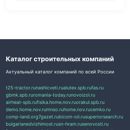
Каталог строительных компаний
Актуальный каталог компаний по всей России
t25-tractor.ru
nashicveti.ru
alutex.spb.ru
fas.ru
gbmk.spb.ru
romania-today.ru
novoizol.ru
airheat-spb.ru
fisika.home.nov.ru
orakul.spb.ru
demo.home.nov.ru
mnso.ru
home.nov.ru
cemko.ru
comp-land.org
7gazet.ru
bicom-oil.ru
superiorsearch.ru
bulgarianedvizhimost.ru
sn-hram.ru
senovosti.ru