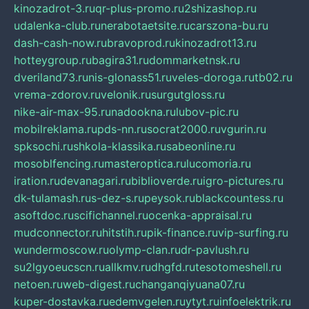
kinozadrot-3.ru
qr-plus-promo.ru
2shizashop.ru
udalenka-club.ru
nerabotaetsite.ru
carszona-bu.ru
dash-cash-now.ru
bravoprod.ru
kinozadrot13.ru
hotteygroup.ru
bagira31.ru
dommarketnsk.ru
dveriland73.ru
nis-glonass51.ru
veles-doroga.ru
tb02.ru
vrema-zdorov.ru
velonik.ru
surgutgloss.ru
nike-air-max-95.ru
nadookna.ru
lubov-pic.ru
mobilreklama.ru
pds-nn.ru
socrat2000.ru
vgurin.ru
spksochi.ru
shkola-klassika.ru
sabeonline.ru
mosoblfencing.ru
masteroptica.ru
lucomoria.ru
iration.ru
devanagari.ru
biblioverde.ru
igro-pictures.ru
dk-tulamash.ru
s-dez-s.ru
peysok.ru
blackcountess.ru
asoftdoc.ru
scifichannel.ru
ocenka-appraisal.ru
mudconnector.ru
hitstih.ru
pik-finance.ru
vip-surfing.ru
wundermoscow.ru
olymp-clan.ru
dr-pavlush.ru
su2lgyoeucscn.ru
allkmv.ru
dhgfd.ru
tesotomeshell.ru
netoen.ru
web-digest.ru
changanqiyuana07.ru
kuper-dostavka.ru
edemvgelen.ru
ytyt.ru
infoelektrik.ru