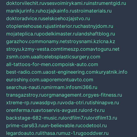
doktorvilechit.ru
vsesvoimirykami.ru
instrumentgid.ru
manikjurinfo.ru
hozjajkainfo.ru
stroimaterials.ru
doktoradvice.ru
selskoehozjajstvo.ru
otopleniehouse.ru
justinterior.ru
chastnyjdom.ru
mojateplica.ru
podelkimaster.ru
landshaftblog.ru
garazhov.com
monamy.net
stroysnami.kz
lcna.kz
stroyu.kz
my-vesta.com
timeszp.com
avtoguru.net
zsmh.com.ua
allcelebsplasticsurgery.com
all-tattoos-for-men.com
poisk-auto.com
best-radio.com.ua
ost-engineering.com
kuryatnik.info
euroshiny.com.ua
poremontuavto.com
searchus-nauti.ru
mirmam.info
smi366.ru
transgazstroy.ru
orgmanagement.org
yes-fitness.ru
xtreme-rp.ru
wasdpvp.ru
voda-otri.ru
tishinapve.ru
orenferma.ru
avtoservis-avgust.ru
lord-tv.ru
backstage-682-music.ru
lordfilm7.ru
lordfilm13.ru
prime-cars63.ru
un-believable.ru
codetool.ru
legardoauto.ru
lithasa.ru
muz-1.ru
gooddver.ru