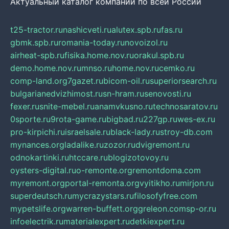
Актуальный каталог компаний по всей России
t25-tractor.ru
nashicveti.ru
alutex.spb.ru
fas.ru
gbmk.spb.ru
romania-today.ru
novoizol.ru
airheat-spb.ru
fisika.home.nov.ru
orakul.spb.ru
demo.home.nov.ru
mnso.ru
home.nov.ru
cemko.ru
comp-land.org
7gazet.ru
bicom-oil.ru
superiorsearch.ru
bulgarianedvizhimost.ru
sn-hram.ru
senovosti.ru
fexer.ru
snite-mebel.ru
anamvkusno.ru
technosaratov.ru
0sporte.ru
9rota-game.ru
bigbad.ru
227gp.ru
wes-ex.ru
pro-kirpichi.ru
israelsale.ru
black-lady.ru
stroy-db.com
mynances.org
ladalike.ru
zozor.ru
dvigremont.ru
odnokartinki.ru
htccare.ru
blogizotovoy.ru
oysters-digital.ru
o-remonte.org
remontdoma.com
myremont.org
portal-remonta.org
vyitikho.ru
mirjon.ru
superdeutsch.ru
mycrazystars.ru
filosofyfree.com
mypetslife.org
warren-buffett.org
greleon.com
sp-or.ru
infoelectrik.ru
materialexpert.ru
detkiexpert.ru