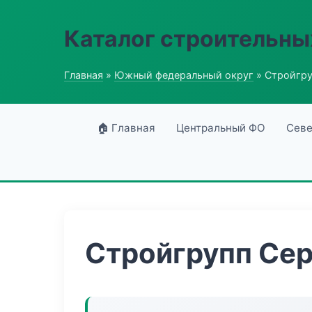
Каталог строительны
Главная
»
Южный федеральный округ
» Стройгру
🏠 Главная
Центральный ФО
Севе
Стройгрупп Се