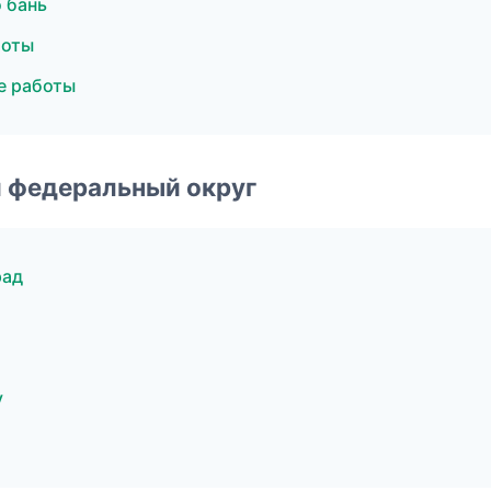
 бань
боты
е работы
 федеральный округ
рад
у