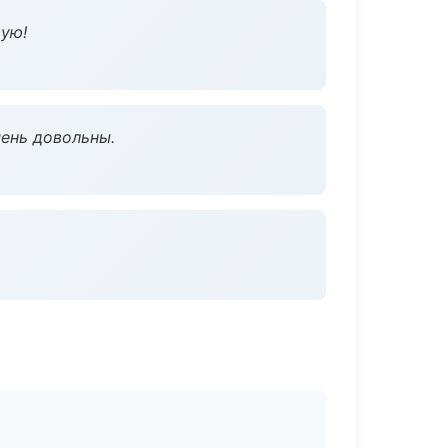
дую!
чень довольны.