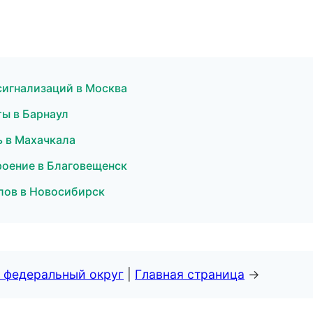
 сигнализаций в Москва
ты в Барнаул
ь в Махачкала
оение в Благовещенск
лов в Новосибирск
 федеральный округ
|
Главная страница
→