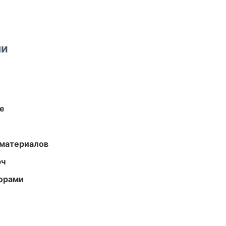
ми
те
 материалов
юч
торами