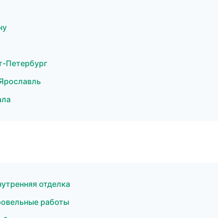
ну
т-Петербург
Ярославль
ала
утренняя отделка
ровельные работы