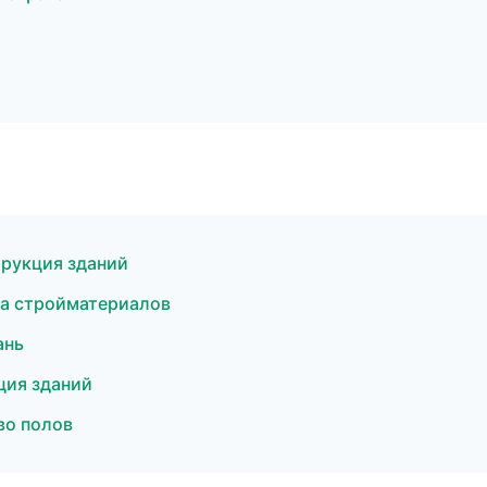
рукция зданий
а стройматериалов
ань
ция зданий
во полов