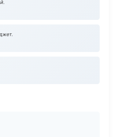
й.
джет.