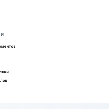
ми
ументов
енки
алов