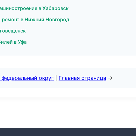
ашиностроение в Хабаровск
й ремонт в Нижний Новгород
аговещенск
илей в Уфа
 федеральный округ
|
Главная страница
→