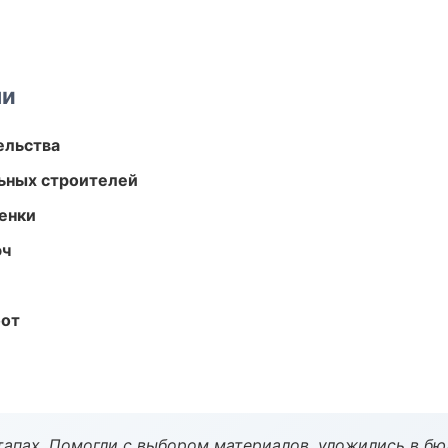
ми
ельства
ьных строителей
енки
юч
бот
тапах. Помогли с выбором материалов, уложились в бю