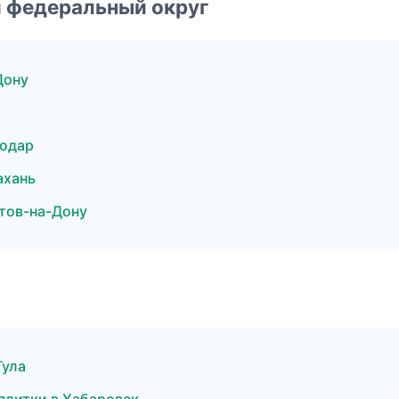
 федеральный округ
Дону
нодар
ахань
тов-на-Дону
Тула