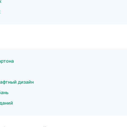
к
к
артона
афтный дизайн
бань
даний