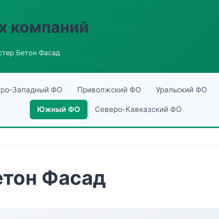
х компаний
тер Бетон Фасад
ро-Западный ФО
Приволжский ФО
Уральский ФО
Южный ФО
Северо-Кавказский ФО
етон Фасад