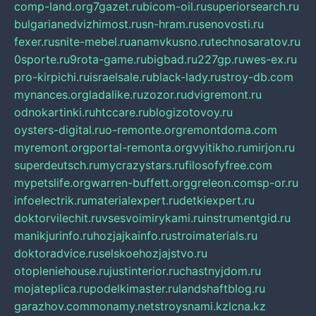
comp-land.org
7gazet.ru
bicom-oil.ru
superiorsearch.ru
bulgarianedvizhimost.ru
sn-hram.ru
senovosti.ru
fexer.ru
snite-mebel.ru
anamvkusno.ru
technosaratov.ru
0sporte.ru
9rota-game.ru
bigbad.ru
227gp.ru
wes-ex.ru
pro-kirpichi.ru
israelsale.ru
black-lady.ru
stroy-db.com
mynances.org
ladalike.ru
zozor.ru
dvigremont.ru
odnokartinki.ru
htccare.ru
blogizotovoy.ru
oysters-digital.ru
o-remonte.org
remontdoma.com
myremont.org
portal-remonta.org
vyitikho.ru
mirjon.ru
superdeutsch.ru
mycrazystars.ru
filosofyfree.com
mypetslife.org
warren-buffett.org
greleon.com
sp-or.ru
infoelectrik.ru
materialexpert.ru
detkiexpert.ru
doktorvilechit.ru
vsesvoimirykami.ru
instrumentgid.ru
manikjurinfo.ru
hozjajkainfo.ru
stroimaterials.ru
doktoradvice.ru
selskoehozjajstvo.ru
otopleniehouse.ru
justinterior.ru
chastnyjdom.ru
mojateplica.ru
podelkimaster.ru
landshaftblog.ru
garazhov.com
monamy.net
stroysnami.kz
lcna.kz