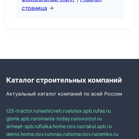
страница
→
Каталог строительных компаний
Актуальный каталог компаний по всей России
t25-tractor.ru
nashicveti.ru
alutex.spb.ru
fas.ru
gbmk.spb.ru
romania-today.ru
novoizol.ru
airheat-spb.ru
fisika.home.nov.ru
orakul.spb.ru
demo.home.nov.ru
mnso.ru
home.nov.ru
cemko.ru