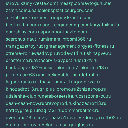
stroyu.kz
my-vesta.com
timeszp.com
avtoguru.net
zsmh.com.ua
allcelebsplasticsurgery.com
all-tattoos-for-men.com
poisk-auto.com
best-radio.com.ua
ost-engineering.com
kuryatnik.info
euroshiny.com.ua
poremontuavto.com
searchus-nauti.ru
mirmam.info
smi366.ru
transgazstroy.ru
orgmanagement.org
yes-fitness.ru
xtreme-rp.ru
wasdpvp.ru
voda-otri.ru
tishinapve.ru
orenferma.ru
avtoservis-avgust.ru
lord-tv.ru
backstage-682-music.ru
lordfilm7.ru
lordfilm13.ru
prime-cars63.ru
un-believable.ru
codetool.ru
legardoauto.ru
lithasa.ru
muz-1.ru
gooddver.ru
kinozadrot-3.ru
qr-plus-promo.ru
2shizashop.ru
udalenka-club.ru
nerabotaetsite.ru
carszona-bu.ru
dash-cash-now.ru
bravoprod.ru
kinozadrot13.ru
hotteygroup.ru
bagira31.ru
dommarketnsk.ru
dveriland73.ru
nis-glonass51.ru
veles-doroga.ru
tb02.ru
vrema-zdorov.ru
velonik.ru
surgutgloss.ru