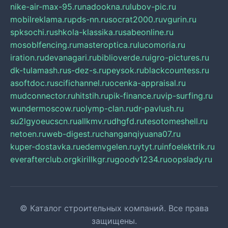
nike-air-max-95.ru
nadookna.ru
lubov-pic.ru
mobilreklama.ru
pds-nn.ru
socrat2000.ru
vgurin.ru
spksochi.ru
shkola-klassika.ru
sabeonline.ru
mosoblfencing.ru
masteroptica.ru
lucomoria.ru
iration.ru
devanagari.ru
biblioverde.ru
igro-pictures.ru
dk-tulamash.ru
s-dez-s.ru
peysok.ru
blackcountess.ru
asoftdoc.ru
scifichannel.ru
ocenka-appraisal.ru
mudconnector.ru
hitstih.ru
pik-finance.ru
vip-surfing.ru
wundermoscow.ru
olymp-clan.ru
dr-pavlush.ru
su2lgyoeucscn.ru
allkmv.ru
dhgfd.ru
tesotomeshell.ru
netoen.ru
web-digest.ru
changanqiyuana07.ru
kuper-dostavka.ru
edemvgelen.ru
ytyt.ru
infoelektrik.ru
everafterclub.org
kirillkgr.ru
goodv1234.ru
oopslady.ru
© Каталог строительных компаний. Все права
защищены.