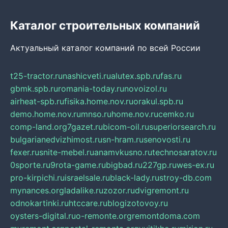
Каталог строительных компаний
Актуальный каталог компаний по всей России
t25-tractor.ru
nashicveti.ru
alutex.spb.ru
fas.ru
gbmk.spb.ru
romania-today.ru
novoizol.ru
airheat-spb.ru
fisika.home.nov.ru
orakul.spb.ru
demo.home.nov.ru
mnso.ru
home.nov.ru
cemko.ru
comp-land.org
7gazet.ru
bicom-oil.ru
superiorsearch.ru
bulgarianedvizhimost.ru
sn-hram.ru
senovosti.ru
fexer.ru
snite-mebel.ru
anamvkusno.ru
technosaratov.ru
0sporte.ru
9rota-game.ru
bigbad.ru
227gp.ru
wes-ex.ru
pro-kirpichi.ru
israelsale.ru
black-lady.ru
stroy-db.com
mynances.org
ladalike.ru
zozor.ru
dvigremont.ru
odnokartinki.ru
htccare.ru
blogizotovoy.ru
oysters-digital.ru
o-remonte.org
remontdoma.com