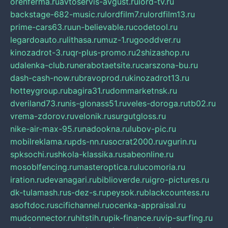
orenferma.ru
avtoservis-avgust.ru
lord-tv.ru
backstage-682-music.ru
lordfilm7.ru
lordfilm13.ru
prime-cars63.ru
un-believable.ru
codetool.ru
legardoauto.ru
lithasa.ru
muz-1.ru
gooddver.ru
kinozadrot-3.ru
qr-plus-promo.ru
2shizashop.ru
udalenka-club.ru
nerabotaetsite.ru
carszona-bu.ru
dash-cash-now.ru
bravoprod.ru
kinozadrot13.ru
hotteygroup.ru
bagira31.ru
dommarketnsk.ru
dveriland73.ru
nis-glonass51.ru
veles-doroga.ru
tb02.ru
vrema-zdorov.ru
velonik.ru
surgutgloss.ru
nike-air-max-95.ru
nadookna.ru
lubov-pic.ru
mobilreklama.ru
pds-nn.ru
socrat2000.ru
vgurin.ru
spksochi.ru
shkola-klassika.ru
sabeonline.ru
mosoblfencing.ru
masteroptica.ru
lucomoria.ru
iration.ru
devanagari.ru
biblioverde.ru
igro-pictures.ru
dk-tulamash.ru
s-dez-s.ru
peysok.ru
blackcountess.ru
asoftdoc.ru
scifichannel.ru
ocenka-appraisal.ru
mudconnector.ru
hitstih.ru
pik-finance.ru
vip-surfing.ru