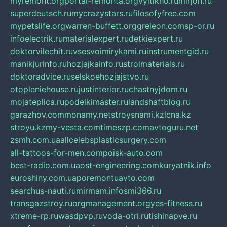
myremont.org
portal-remonta.org
vyitikho.ru
mirjon.ru
superdeutsch.ru
mycrazystars.ru
filosofyfree.com
mypetslife.org
warren-buffett.org
greleon.com
sp-or.ru
infoelectrik.ru
materialexpert.ru
detkiexpert.ru
doktorvilechit.ru
vsesvoimirykami.ru
instrumentgid.ru
manikjurinfo.ru
hozjajkainfo.ru
stroimaterials.ru
doktoradvice.ru
selskoehozjajstvo.ru
otopleniehouse.ru
justinterior.ru
chastnyjdom.ru
mojateplica.ru
podelkimaster.ru
landshaftblog.ru
garazhov.com
monamy.net
stroysnami.kz
lcna.kz
stroyu.kz
my-vesta.com
timeszp.com
avtoguru.net
zsmh.com.ua
allcelebsplasticsurgery.com
all-tattoos-for-men.com
poisk-auto.com
best-radio.com.ua
ost-engineering.com
kuryatnik.info
euroshiny.com.ua
poremontuavto.com
searchus-nauti.ru
mirmam.info
smi366.ru
transgazstroy.ru
orgmanagement.org
yes-fitness.ru
xtreme-rp.ru
wasdpvp.ru
voda-otri.ru
tishinapve.ru