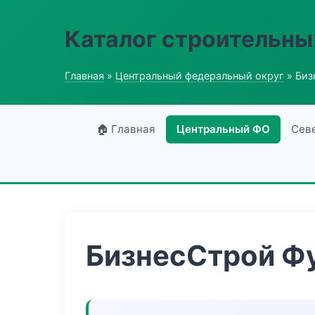
Каталог строительны
Главная
»
Центральный федеральный округ
» Биз
🏠 Главная
Центральный ФО
Сев
БизнесСтрой Ф