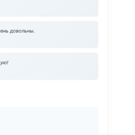
чень довольны.
дую!