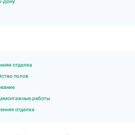
а-Дону
нняя отделка
йство полов
ование
Демонтажные работы
енняя отделка