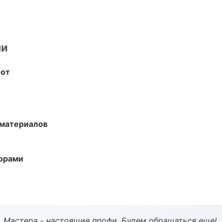
ми
бот
 материалов
торами
. Мастера - настоящие профи. Будем обращаться еще!