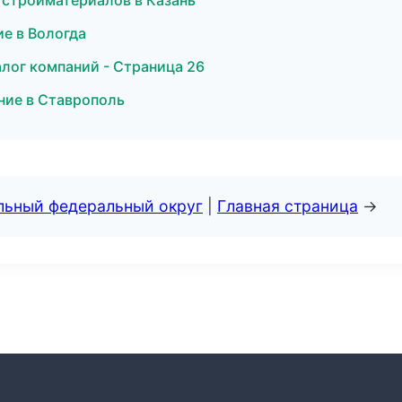
стройматериалов в Казань
е в Вологда
лог компаний - Страница 26
ние в Ставрополь
альный федеральный округ
|
Главная страница
→