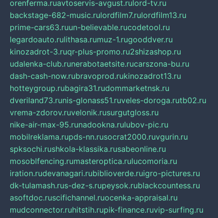
orenferma.ru
avtoservis-avgust.ru
lord-tv.ru
backstage-682-music.ru
lordfilm7.ru
lordfilm13.ru
prime-cars63.ru
un-believable.ru
codetool.ru
legardoauto.ru
lithasa.ru
muz-1.ru
gooddver.ru
kinozadrot-3.ru
qr-plus-promo.ru
2shizashop.ru
udalenka-club.ru
nerabotaetsite.ru
carszona-bu.ru
dash-cash-now.ru
bravoprod.ru
kinozadrot13.ru
hotteygroup.ru
bagira31.ru
dommarketnsk.ru
dveriland73.ru
nis-glonass51.ru
veles-doroga.ru
tb02.ru
vrema-zdorov.ru
velonik.ru
surgutgloss.ru
nike-air-max-95.ru
nadookna.ru
lubov-pic.ru
mobilreklama.ru
pds-nn.ru
socrat2000.ru
vgurin.ru
spksochi.ru
shkola-klassika.ru
sabeonline.ru
mosoblfencing.ru
masteroptica.ru
lucomoria.ru
iration.ru
devanagari.ru
biblioverde.ru
igro-pictures.ru
dk-tulamash.ru
s-dez-s.ru
peysok.ru
blackcountess.ru
asoftdoc.ru
scifichannel.ru
ocenka-appraisal.ru
mudconnector.ru
hitstih.ru
pik-finance.ru
vip-surfing.ru