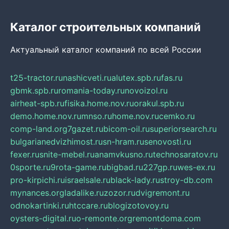
Каталог строительных компаний
Актуальный каталог компаний по всей России
t25-tractor.ru
nashicveti.ru
alutex.spb.ru
fas.ru
gbmk.spb.ru
romania-today.ru
novoizol.ru
airheat-spb.ru
fisika.home.nov.ru
orakul.spb.ru
demo.home.nov.ru
mnso.ru
home.nov.ru
cemko.ru
comp-land.org
7gazet.ru
bicom-oil.ru
superiorsearch.ru
bulgarianedvizhimost.ru
sn-hram.ru
senovosti.ru
fexer.ru
snite-mebel.ru
anamvkusno.ru
technosaratov.ru
0sporte.ru
9rota-game.ru
bigbad.ru
227gp.ru
wes-ex.ru
pro-kirpichi.ru
israelsale.ru
black-lady.ru
stroy-db.com
mynances.org
ladalike.ru
zozor.ru
dvigremont.ru
odnokartinki.ru
htccare.ru
blogizotovoy.ru
oysters-digital.ru
o-remonte.org
remontdoma.com