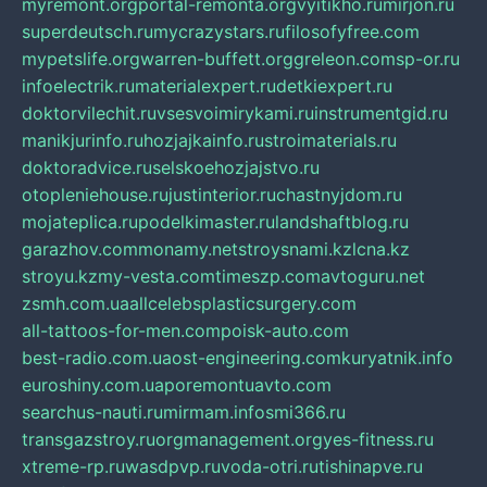
myremont.org
portal-remonta.org
vyitikho.ru
mirjon.ru
superdeutsch.ru
mycrazystars.ru
filosofyfree.com
mypetslife.org
warren-buffett.org
greleon.com
sp-or.ru
infoelectrik.ru
materialexpert.ru
detkiexpert.ru
doktorvilechit.ru
vsesvoimirykami.ru
instrumentgid.ru
manikjurinfo.ru
hozjajkainfo.ru
stroimaterials.ru
doktoradvice.ru
selskoehozjajstvo.ru
otopleniehouse.ru
justinterior.ru
chastnyjdom.ru
mojateplica.ru
podelkimaster.ru
landshaftblog.ru
garazhov.com
monamy.net
stroysnami.kz
lcna.kz
stroyu.kz
my-vesta.com
timeszp.com
avtoguru.net
zsmh.com.ua
allcelebsplasticsurgery.com
all-tattoos-for-men.com
poisk-auto.com
best-radio.com.ua
ost-engineering.com
kuryatnik.info
euroshiny.com.ua
poremontuavto.com
searchus-nauti.ru
mirmam.info
smi366.ru
transgazstroy.ru
orgmanagement.org
yes-fitness.ru
xtreme-rp.ru
wasdpvp.ru
voda-otri.ru
tishinapve.ru