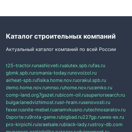
Каталог строительных компаний
Актуальный каталог компаний по всей России
t25-tractor.ru
nashicveti.ru
alutex.spb.ru
fas.ru
gbmk.spb.ru
romania-today.ru
novoizol.ru
airheat-spb.ru
fisika.home.nov.ru
orakul.spb.ru
demo.home.nov.ru
mnso.ru
home.nov.ru
cemko.ru
comp-land.org
7gazet.ru
bicom-oil.ru
superiorsearch.ru
bulgarianedvizhimost.ru
sn-hram.ru
senovosti.ru
fexer.ru
snite-mebel.ru
anamvkusno.ru
technosaratov.ru
0sporte.ru
9rota-game.ru
bigbad.ru
227gp.ru
wes-ex.ru
pro-kirpichi.ru
israelsale.ru
black-lady.ru
stroy-db.com
mynances.org
ladalike.ru
zozor.ru
dvigremont.ru