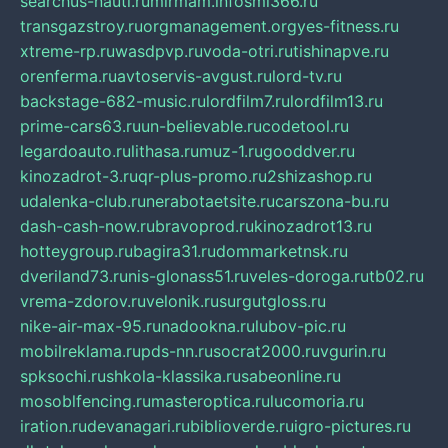
searchus-nauti.ru
mirmam.info
smi366.ru
transgazstroy.ru
orgmanagement.org
yes-fitness.ru
xtreme-rp.ru
wasdpvp.ru
voda-otri.ru
tishinapve.ru
orenferma.ru
avtoservis-avgust.ru
lord-tv.ru
backstage-682-music.ru
lordfilm7.ru
lordfilm13.ru
prime-cars63.ru
un-believable.ru
codetool.ru
legardoauto.ru
lithasa.ru
muz-1.ru
gooddver.ru
kinozadrot-3.ru
qr-plus-promo.ru
2shizashop.ru
udalenka-club.ru
nerabotaetsite.ru
carszona-bu.ru
dash-cash-now.ru
bravoprod.ru
kinozadrot13.ru
hotteygroup.ru
bagira31.ru
dommarketnsk.ru
dveriland73.ru
nis-glonass51.ru
veles-doroga.ru
tb02.ru
vrema-zdorov.ru
velonik.ru
surgutgloss.ru
nike-air-max-95.ru
nadookna.ru
lubov-pic.ru
mobilreklama.ru
pds-nn.ru
socrat2000.ru
vgurin.ru
spksochi.ru
shkola-klassika.ru
sabeonline.ru
mosoblfencing.ru
masteroptica.ru
lucomoria.ru
iration.ru
devanagari.ru
biblioverde.ru
igro-pictures.ru