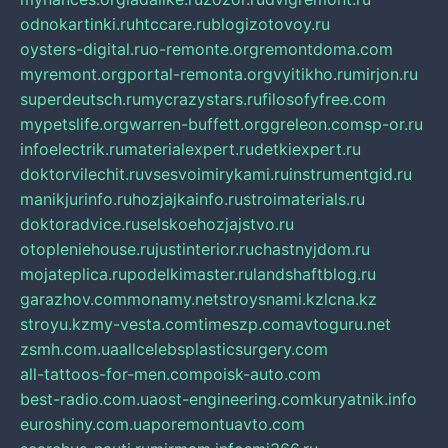
odnokartinki.ru
htccare.ru
blogizotovoy.ru
oysters-digital.ru
o-remonte.org
remontdoma.com
myremont.org
portal-remonta.org
vyitikho.ru
mirjon.ru
superdeutsch.ru
mycrazystars.ru
filosofyfree.com
mypetslife.org
warren-buffett.org
greleon.com
sp-or.ru
infoelectrik.ru
materialexpert.ru
detkiexpert.ru
doktorvilechit.ru
vsesvoimirykami.ru
instrumentgid.ru
manikjurinfo.ru
hozjajkainfo.ru
stroimaterials.ru
doktoradvice.ru
selskoehozjajstvo.ru
otopleniehouse.ru
justinterior.ru
chastnyjdom.ru
mojateplica.ru
podelkimaster.ru
landshaftblog.ru
garazhov.com
monamy.net
stroysnami.kz
lcna.kz
stroyu.kz
my-vesta.com
timeszp.com
avtoguru.net
zsmh.com.ua
allcelebsplasticsurgery.com
all-tattoos-for-men.com
poisk-auto.com
best-radio.com.ua
ost-engineering.com
kuryatnik.info
euroshiny.com.ua
poremontuavto.com