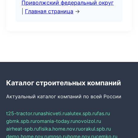
Приволжский федеральный округ
|
Главная страница
→
Каталог строительных компаний
Актуальный каталог компаний по всей России
t25-tractor.ru
nashicveti.ru
alutex.spb.ru
fas.ru
gbmk.spb.ru
romania-today.ru
novoizol.ru
airheat-spb.ru
fisika.home.nov.ru
orakul.spb.ru
demo.home.nov.ru
mnso.ru
home.nov.ru
cemko.ru