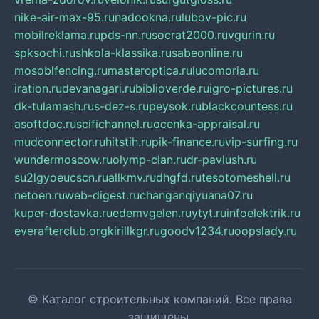
nike-air-max-95.ru
nadookna.ru
lubov-pic.ru
mobilreklama.ru
pds-nn.ru
socrat2000.ru
vgurin.ru
spksochi.ru
shkola-klassika.ru
sabeonline.ru
mosoblfencing.ru
masteroptica.ru
lucomoria.ru
iration.ru
devanagari.ru
biblioverde.ru
igro-pictures.ru
dk-tulamash.ru
s-dez-s.ru
peysok.ru
blackcountess.ru
asoftdoc.ru
scifichannel.ru
ocenka-appraisal.ru
mudconnector.ru
hitstih.ru
pik-finance.ru
vip-surfing.ru
wundermoscow.ru
olymp-clan.ru
dr-pavlush.ru
su2lgyoeucscn.ru
allkmv.ru
dhgfd.ru
tesotomeshell.ru
netoen.ru
web-digest.ru
changanqiyuana07.ru
kuper-dostavka.ru
edemvgelen.ru
ytyt.ru
infoelektrik.ru
everafterclub.org
kirillkgr.ru
goodv1234.ru
oopslady.ru
© Каталог строительных компаний. Все права
защищены.