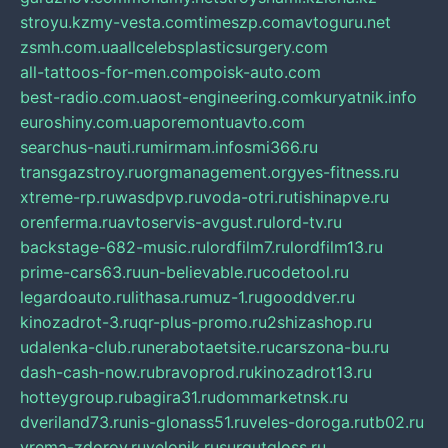
stroyu.kz
my-vesta.com
timeszp.com
avtoguru.net
zsmh.com.ua
allcelebsplasticsurgery.com
all-tattoos-for-men.com
poisk-auto.com
best-radio.com.ua
ost-engineering.com
kuryatnik.info
euroshiny.com.ua
poremontuavto.com
searchus-nauti.ru
mirmam.info
smi366.ru
transgazstroy.ru
orgmanagement.org
yes-fitness.ru
xtreme-rp.ru
wasdpvp.ru
voda-otri.ru
tishinapve.ru
orenferma.ru
avtoservis-avgust.ru
lord-tv.ru
backstage-682-music.ru
lordfilm7.ru
lordfilm13.ru
prime-cars63.ru
un-believable.ru
codetool.ru
legardoauto.ru
lithasa.ru
muz-1.ru
gooddver.ru
kinozadrot-3.ru
qr-plus-promo.ru
2shizashop.ru
udalenka-club.ru
nerabotaetsite.ru
carszona-bu.ru
dash-cash-now.ru
bravoprod.ru
kinozadrot13.ru
hotteygroup.ru
bagira31.ru
dommarketnsk.ru
dveriland73.ru
nis-glonass51.ru
veles-doroga.ru
tb02.ru
vrema-zdorov.ru
velonik.ru
surgutgloss.ru