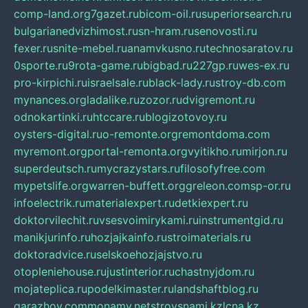
comp-land.org
7gazet.ru
bicom-oil.ru
superiorsearch.ru
bulgarianedvizhimost.ru
sn-hram.ru
senovosti.ru
fexer.ru
snite-mebel.ru
anamvkusno.ru
technosaratov.ru
0sporte.ru
9rota-game.ru
bigbad.ru
227gp.ru
wes-ex.ru
pro-kirpichi.ru
israelsale.ru
black-lady.ru
stroy-db.com
mynances.org
ladalike.ru
zozor.ru
dvigremont.ru
odnokartinki.ru
htccare.ru
blogizotovoy.ru
oysters-digital.ru
o-remonte.org
remontdoma.com
myremont.org
portal-remonta.org
vyitikho.ru
mirjon.ru
superdeutsch.ru
mycrazystars.ru
filosofyfree.com
mypetslife.org
warren-buffett.org
greleon.com
sp-or.ru
infoelectrik.ru
materialexpert.ru
detkiexpert.ru
doktorvilechit.ru
vsesvoimirykami.ru
instrumentgid.ru
manikjurinfo.ru
hozjajkainfo.ru
stroimaterials.ru
doktoradvice.ru
selskoehozjajstvo.ru
otopleniehouse.ru
justinterior.ru
chastnyjdom.ru
mojateplica.ru
podelkimaster.ru
landshaftblog.ru
garazhov.com
monamy.net
stroysnami.kz
lcna.kz