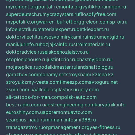
myremont.org
portal-remonta.org
vyitikho.ru
mirjon.ru
superdeutsch.ru
mycrazystars.ru
filosofyfree.com
mypetslife.org
warren-buffett.org
greleon.com
sp-or.ru
infoelectrik.ru
materialexpert.ru
detkiexpert.ru
doktorvilechit.ru
vsesvoimirykami.ru
instrumentgid.ru
manikjurinfo.ru
hozjajkainfo.ru
stroimaterials.ru
doktoradvice.ru
selskoehozjajstvo.ru
otopleniehouse.ru
justinterior.ru
chastnyjdom.ru
mojateplica.ru
podelkimaster.ru
landshaftblog.ru
garazhov.com
monamy.net
stroysnami.kz
lcna.kz
stroyu.kz
my-vesta.com
timeszp.com
avtoguru.net
zsmh.com.ua
allcelebsplasticsurgery.com
all-tattoos-for-men.com
poisk-auto.com
best-radio.com.ua
ost-engineering.com
kuryatnik.info
euroshiny.com.ua
poremontuavto.com
searchus-nauti.ru
mirmam.info
smi366.ru
transgazstroy.ru
orgmanagement.org
yes-fitness.ru
xtreme-rp.ru
wasdpvp.ru
voda-otri.ru
tishinapve.ru