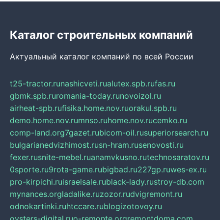
Каталог строительных компаний
Актуальный каталог компаний по всей России
t25-tractor.ru
nashicveti.ru
alutex.spb.ru
fas.ru
gbmk.spb.ru
romania-today.ru
novoizol.ru
airheat-spb.ru
fisika.home.nov.ru
orakul.spb.ru
demo.home.nov.ru
mnso.ru
home.nov.ru
cemko.ru
comp-land.org
7gazet.ru
bicom-oil.ru
superiorsearch.ru
bulgarianedvizhimost.ru
sn-hram.ru
senovosti.ru
fexer.ru
snite-mebel.ru
anamvkusno.ru
technosaratov.ru
0sporte.ru
9rota-game.ru
bigbad.ru
227gp.ru
wes-ex.ru
pro-kirpichi.ru
israelsale.ru
black-lady.ru
stroy-db.com
mynances.org
ladalike.ru
zozor.ru
dvigremont.ru
odnokartinki.ru
htccare.ru
blogizotovoy.ru
oysters-digital.ru
o-remonte.org
remontdoma.com