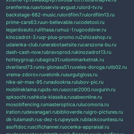
orenferma.ru
avtoservis-avgust.ru
lord-tv.ru
backstage-682-music.ru
lordfilm7.ru
lordfilm13.ru
prime-cars63.ru
un-believable.ru
codetool.ru
legardoauto.ru
lithasa.ru
muz-1.ru
gooddver.ru
kinozadrot-3.ru
qr-plus-promo.ru
2shizashop.ru
udalenka-club.ru
nerabotaetsite.ru
carszona-bu.ru
dash-cash-now.ru
bravoprod.ru
kinozadrot13.ru
hotteygroup.ru
bagira31.ru
dommarketnsk.ru
dveriland73.ru
nis-glonass51.ru
veles-doroga.ru
tb02.ru
vrema-zdorov.ru
velonik.ru
surgutgloss.ru
nike-air-max-95.ru
nadookna.ru
lubov-pic.ru
mobilreklama.ru
pds-nn.ru
socrat2000.ru
vgurin.ru
spksochi.ru
shkola-klassika.ru
sabeonline.ru
mosoblfencing.ru
masteroptica.ru
lucomoria.ru
iration.ru
devanagari.ru
biblioverde.ru
igro-pictures.ru
dk-tulamash.ru
s-dez-s.ru
peysok.ru
blackcountess.ru
asoftdoc.ru
scifichannel.ru
ocenka-appraisal.ru