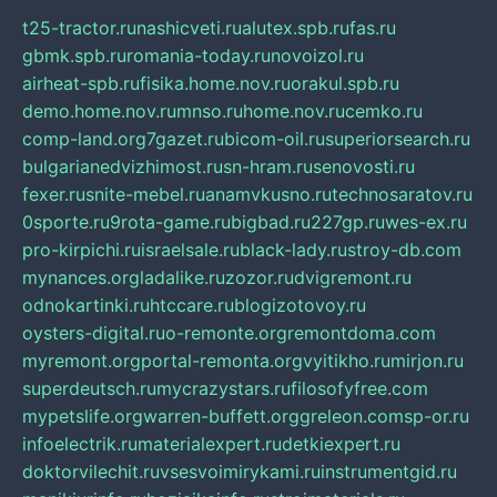
t25-tractor.ru
nashicveti.ru
alutex.spb.ru
fas.ru
gbmk.spb.ru
romania-today.ru
novoizol.ru
airheat-spb.ru
fisika.home.nov.ru
orakul.spb.ru
demo.home.nov.ru
mnso.ru
home.nov.ru
cemko.ru
comp-land.org
7gazet.ru
bicom-oil.ru
superiorsearch.ru
bulgarianedvizhimost.ru
sn-hram.ru
senovosti.ru
fexer.ru
snite-mebel.ru
anamvkusno.ru
technosaratov.ru
0sporte.ru
9rota-game.ru
bigbad.ru
227gp.ru
wes-ex.ru
pro-kirpichi.ru
israelsale.ru
black-lady.ru
stroy-db.com
mynances.org
ladalike.ru
zozor.ru
dvigremont.ru
odnokartinki.ru
htccare.ru
blogizotovoy.ru
oysters-digital.ru
o-remonte.org
remontdoma.com
myremont.org
portal-remonta.org
vyitikho.ru
mirjon.ru
superdeutsch.ru
mycrazystars.ru
filosofyfree.com
mypetslife.org
warren-buffett.org
greleon.com
sp-or.ru
infoelectrik.ru
materialexpert.ru
detkiexpert.ru
doktorvilechit.ru
vsesvoimirykami.ru
instrumentgid.ru