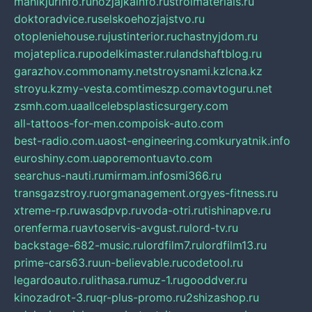
manikjurinfo.ru
hozjajkainfo.ru
stroimaterials.ru
doktoradvice.ru
selskoehozjajstvo.ru
otopleniehouse.ru
justinterior.ru
chastnyjdom.ru
mojateplica.ru
podelkimaster.ru
landshaftblog.ru
garazhov.com
monamy.net
stroysnami.kz
lcna.kz
stroyu.kz
my-vesta.com
timeszp.com
avtoguru.net
zsmh.com.ua
allcelebsplasticsurgery.com
all-tattoos-for-men.com
poisk-auto.com
best-radio.com.ua
ost-engineering.com
kuryatnik.info
euroshiny.com.ua
poremontuavto.com
searchus-nauti.ru
mirmam.info
smi366.ru
transgazstroy.ru
orgmanagement.org
yes-fitness.ru
xtreme-rp.ru
wasdpvp.ru
voda-otri.ru
tishinapve.ru
orenferma.ru
avtoservis-avgust.ru
lord-tv.ru
backstage-682-music.ru
lordfilm7.ru
lordfilm13.ru
prime-cars63.ru
un-believable.ru
codetool.ru
legardoauto.ru
lithasa.ru
muz-1.ru
gooddver.ru
kinozadrot-3.ru
qr-plus-promo.ru
2shizashop.ru