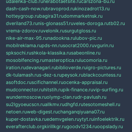
udalenka-club.ru
nerabotaetsite.ru
carszona-bu.ru
dash-cash-now.ru
bravoprod.ru
kinozadrot13.ru
hotteygroup.ru
bagira31.ru
dommarketnsk.ru
dveriland73.ru
nis-glonass51.ru
veles-doroga.ru
tb02.ru
vrema-zdorov.ru
velonik.ru
surgutgloss.ru
nike-air-max-95.ru
nadookna.ru
lubov-pic.ru
mobilreklama.ru
pds-nn.ru
socrat2000.ru
vgurin.ru
spksochi.ru
shkola-klassika.ru
sabeonline.ru
mosoblfencing.ru
masteroptica.ru
lucomoria.ru
iration.ru
devanagari.ru
biblioverde.ru
igro-pictures.ru
dk-tulamash.ru
s-dez-s.ru
peysok.ru
blackcountess.ru
asoftdoc.ru
scifichannel.ru
ocenka-appraisal.ru
mudconnector.ru
hitstih.ru
pik-finance.ru
vip-surfing.ru
wundermoscow.ru
olymp-clan.ru
dr-pavlush.ru
su2lgyoeucscn.ru
allkmv.ru
dhgfd.ru
tesotomeshell.ru
netoen.ru
web-digest.ru
changanqiyuana07.ru
kuper-dostavka.ru
edemvgelen.ru
ytyt.ru
infoelektrik.ru
everafterclub.org
kirillkgr.ru
goodv1234.ru
oopslady.ru