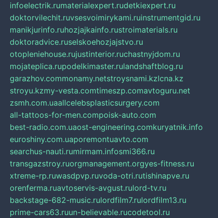
infoelectrik.ru
materialexpert.ru
detkiexpert.ru
doktorvilechit.ru
vsesvoimirykami.ru
instrumentgid.ru
manikjurinfo.ru
hozjajkainfo.ru
stroimaterials.ru
doktoradvice.ru
selskoehozjajstvo.ru
otopleniehouse.ru
justinterior.ru
chastnyjdom.ru
mojateplica.ru
podelkimaster.ru
landshaftblog.ru
garazhov.com
monamy.net
stroysnami.kz
lcna.kz
stroyu.kz
my-vesta.com
timeszp.com
avtoguru.net
zsmh.com.ua
allcelebsplasticsurgery.com
all-tattoos-for-men.com
poisk-auto.com
best-radio.com.ua
ost-engineering.com
kuryatnik.info
euroshiny.com.ua
poremontuavto.com
searchus-nauti.ru
mirmam.info
smi366.ru
transgazstroy.ru
orgmanagement.org
yes-fitness.ru
xtreme-rp.ru
wasdpvp.ru
voda-otri.ru
tishinapve.ru
orenferma.ru
avtoservis-avgust.ru
lord-tv.ru
backstage-682-music.ru
lordfilm7.ru
lordfilm13.ru
prime-cars63.ru
un-believable.ru
codetool.ru