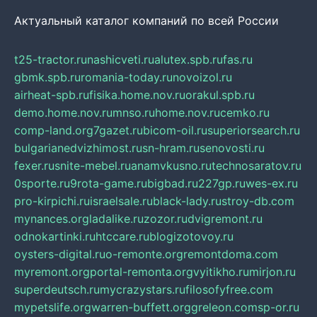
Актуальный каталог компаний по всей России
t25-tractor.ru
nashicveti.ru
alutex.spb.ru
fas.ru
gbmk.spb.ru
romania-today.ru
novoizol.ru
airheat-spb.ru
fisika.home.nov.ru
orakul.spb.ru
demo.home.nov.ru
mnso.ru
home.nov.ru
cemko.ru
comp-land.org
7gazet.ru
bicom-oil.ru
superiorsearch.ru
bulgarianedvizhimost.ru
sn-hram.ru
senovosti.ru
fexer.ru
snite-mebel.ru
anamvkusno.ru
technosaratov.ru
0sporte.ru
9rota-game.ru
bigbad.ru
227gp.ru
wes-ex.ru
pro-kirpichi.ru
israelsale.ru
black-lady.ru
stroy-db.com
mynances.org
ladalike.ru
zozor.ru
dvigremont.ru
odnokartinki.ru
htccare.ru
blogizotovoy.ru
oysters-digital.ru
o-remonte.org
remontdoma.com
myremont.org
portal-remonta.org
vyitikho.ru
mirjon.ru
superdeutsch.ru
mycrazystars.ru
filosofyfree.com
mypetslife.org
warren-buffett.org
greleon.com
sp-or.ru