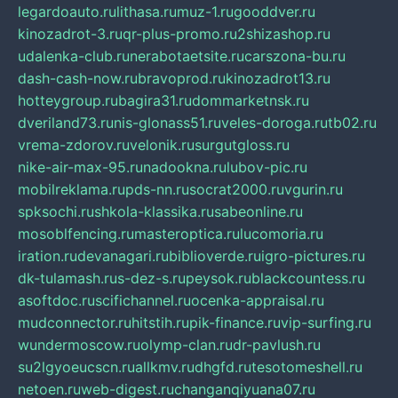
legardoauto.ru
lithasa.ru
muz-1.ru
gooddver.ru
kinozadrot-3.ru
qr-plus-promo.ru
2shizashop.ru
udalenka-club.ru
nerabotaetsite.ru
carszona-bu.ru
dash-cash-now.ru
bravoprod.ru
kinozadrot13.ru
hotteygroup.ru
bagira31.ru
dommarketnsk.ru
dveriland73.ru
nis-glonass51.ru
veles-doroga.ru
tb02.ru
vrema-zdorov.ru
velonik.ru
surgutgloss.ru
nike-air-max-95.ru
nadookna.ru
lubov-pic.ru
mobilreklama.ru
pds-nn.ru
socrat2000.ru
vgurin.ru
spksochi.ru
shkola-klassika.ru
sabeonline.ru
mosoblfencing.ru
masteroptica.ru
lucomoria.ru
iration.ru
devanagari.ru
biblioverde.ru
igro-pictures.ru
dk-tulamash.ru
s-dez-s.ru
peysok.ru
blackcountess.ru
asoftdoc.ru
scifichannel.ru
ocenka-appraisal.ru
mudconnector.ru
hitstih.ru
pik-finance.ru
vip-surfing.ru
wundermoscow.ru
olymp-clan.ru
dr-pavlush.ru
su2lgyoeucscn.ru
allkmv.ru
dhgfd.ru
tesotomeshell.ru
netoen.ru
web-digest.ru
changanqiyuana07.ru