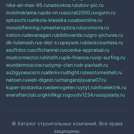
nike-air-max-95.ru
nadookna.ru
lubov-pic.ru
mobilreklama.ru
pds-nn.ru
socrat2000.ru
vgurin.ru
spksochi.ru
shkola-klassika.ru
sabeonline.ru
mosoblfencing.ru
masteroptica.ru
lucomoria.ru
iration.ru
devanagari.ru
biblioverde.ru
igro-pictures.ru
dk-tulamash.ru
s-dez-s.ru
peysok.ru
blackcountess.ru
asoftdoc.ru
scifichannel.ru
ocenka-appraisal.ru
mudconnector.ru
hitstih.ru
pik-finance.ru
vip-surfing.ru
wundermoscow.ru
olymp-clan.ru
dr-pavlush.ru
su2lgyoeucscn.ru
allkmv.ru
dhgfd.ru
tesotomeshell.ru
netoen.ru
web-digest.ru
changanqiyuana07.ru
kuper-dostavka.ru
edemvgelen.ru
ytyt.ru
infoelektrik.ru
everafterclub.org
kirillkgr.ru
goodv1234.ru
oopslady.ru
© Каталог строительных компаний. Все права
защищены.