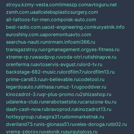
stroyu.kz
my-vesta.com
timeszp.com
avtoguru.net
zsmh.com.ua
allcelebsplasticsurgery.com
all-tattoos-for-men.com
poisk-auto.com
best-radio.com.ua
ost-engineering.com
kuryatnik.info
euroshiny.com.ua
poremontuavto.com
searchus-nauti.ru
mirmam.info
smi366.ru
transgazstroy.ru
orgmanagement.org
yes-fitness.ru
xtreme-rp.ru
wasdpvp.ru
voda-otri.ru
tishinapve.ru
orenferma.ru
avtoservis-avgust.ru
lord-tv.ru
backstage-682-music.ru
lordfilm7.ru
lordfilm13.ru
prime-cars63.ru
un-believable.ru
codetool.ru
legardoauto.ru
lithasa.ru
muz-1.ru
gooddver.ru
kinozadrot-3.ru
qr-plus-promo.ru
2shizashop.ru
udalenka-club.ru
nerabotaetsite.ru
carszona-bu.ru
dash-cash-now.ru
bravoprod.ru
kinozadrot13.ru
hotteygroup.ru
bagira31.ru
dommarketnsk.ru
dveriland73.ru
nis-glonass51.ru
veles-doroga.ru
tb02.ru
vrema-zdorov.ru
velonik.ru
surgutgloss.ru