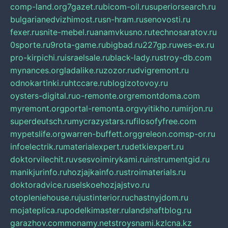
comp-land.org
7gazet.ru
bicom-oil.ru
superiorsearch.ru
bulgarianedvizhimost.ru
sn-hram.ru
senovosti.ru
fexer.ru
snite-mebel.ru
anamvkusno.ru
technosaratov.ru
0sporte.ru
9rota-game.ru
bigbad.ru
227gp.ru
wes-ex.ru
pro-kirpichi.ru
israelsale.ru
black-lady.ru
stroy-db.com
mynances.org
ladalike.ru
zozor.ru
dvigremont.ru
odnokartinki.ru
htccare.ru
blogizotovoy.ru
oysters-digital.ru
o-remonte.org
remontdoma.com
myremont.org
portal-remonta.org
vyitikho.ru
mirjon.ru
superdeutsch.ru
mycrazystars.ru
filosofyfree.com
mypetslife.org
warren-buffett.org
greleon.com
sp-or.ru
infoelectrik.ru
materialexpert.ru
detkiexpert.ru
doktorvilechit.ru
vsesvoimirykami.ru
instrumentgid.ru
manikjurinfo.ru
hozjajkainfo.ru
stroimaterials.ru
doktoradvice.ru
selskoehozjajstvo.ru
otopleniehouse.ru
justinterior.ru
chastnyjdom.ru
mojateplica.ru
podelkimaster.ru
landshaftblog.ru
garazhov.com
monamy.net
stroysnami.kz
lcna.kz