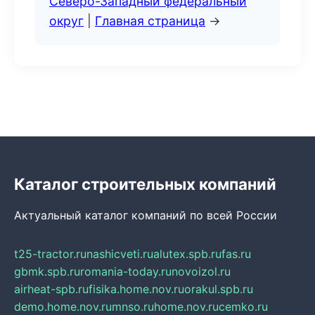
Северо-Западный федеральный
округ
|
Главная страница
→
Каталог строительных компаний
Актуальный каталог компаний по всей России
t25-tractor.ru
nashicveti.ru
alutex.spb.ru
fas.ru
gbmk.spb.ru
romania-today.ru
novoizol.ru
airheat-spb.ru
fisika.home.nov.ru
orakul.spb.ru
demo.home.nov.ru
mnso.ru
home.nov.ru
cemko.ru