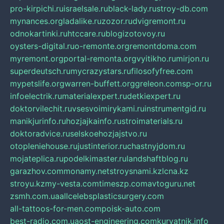
pro-kirpichi.ru
israelsale.ru
black-lady.ru
stroy-db.com
mynances.org
ladalike.ru
zozor.ru
dvigremont.ru
odnokartinki.ru
htccare.ru
blogizotovoy.ru
oysters-digital.ru
o-remonte.org
remontdoma.com
myremont.org
portal-remonta.org
vyitikho.ru
mirjon.ru
superdeutsch.ru
mycrazystars.ru
filosofyfree.com
mypetslife.org
warren-buffett.org
greleon.com
sp-or.ru
infoelectrik.ru
materialexpert.ru
detkiexpert.ru
doktorvilechit.ru
vsesvoimirykami.ru
instrumentgid.ru
manikjurinfo.ru
hozjajkainfo.ru
stroimaterials.ru
doktoradvice.ru
selskoehozjajstvo.ru
otopleniehouse.ru
justinterior.ru
chastnyjdom.ru
mojateplica.ru
podelkimaster.ru
landshaftblog.ru
garazhov.com
monamy.net
stroysnami.kz
lcna.kz
stroyu.kz
my-vesta.com
timeszp.com
avtoguru.net
zsmh.com.ua
allcelebsplasticsurgery.com
all-tattoos-for-men.com
poisk-auto.com
best-radio.com.ua
ost-engineering.com
kuryatnik.info