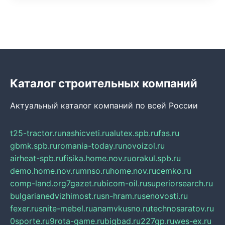
Каталог строительных компаний
Актуальный каталог компаний по всей России
t25-tractor.ru
nashicveti.ru
alutex.spb.ru
fas.ru
gbmk.spb.ru
romania-today.ru
novoizol.ru
airheat-spb.ru
fisika.home.nov.ru
orakul.spb.ru
demo.home.nov.ru
mnso.ru
home.nov.ru
cemko.ru
comp-land.org
7gazet.ru
bicom-oil.ru
superiorsearch.ru
bulgarianedvizhimost.ru
sn-hram.ru
senovosti.ru
fexer.ru
snite-mebel.ru
anamvkusno.ru
technosaratov.ru
0sporte.ru
9rota-game.ru
bigbad.ru
227gp.ru
wes-ex.ru