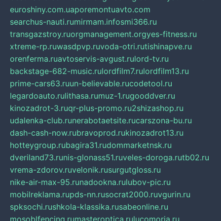
euroshiny.com.ua
poremontuavto.com
searchus-nauti.ru
mirmam.info
smi366.ru
transgazstroy.ru
orgmanagement.org
yes-fitness.ru
xtreme-rp.ru
wasdpvp.ru
voda-otri.ru
tishinapve.ru
orenferma.ru
avtoservis-avgust.ru
lord-tv.ru
backstage-682-music.ru
lordfilm7.ru
lordfilm13.ru
prime-cars63.ru
un-believable.ru
codetool.ru
legardoauto.ru
lithasa.ru
muz-1.ru
gooddver.ru
kinozadrot-3.ru
qr-plus-promo.ru
2shizashop.ru
udalenka-club.ru
nerabotaetsite.ru
carszona-bu.ru
dash-cash-now.ru
bravoprod.ru
kinozadrot13.ru
hotteygroup.ru
bagira31.ru
dommarketnsk.ru
dveriland73.ru
nis-glonass51.ru
veles-doroga.ru
tb02.ru
vrema-zdorov.ru
velonik.ru
surgutgloss.ru
nike-air-max-95.ru
nadookna.ru
lubov-pic.ru
mobilreklama.ru
pds-nn.ru
socrat2000.ru
vgurin.ru
spksochi.ru
shkola-klassika.ru
sabeonline.ru
mosoblfencing.ru
masteroptica.ru
lucomoria.ru