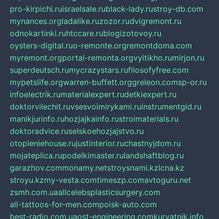
pro-kirpichi.ru
israelsale.ru
black-lady.ru
stroy-db.com
mynances.org
ladalike.ru
zozor.ru
dvigremont.ru
odnokartinki.ru
htccare.ru
blogizotovoy.ru
oysters-digital.ru
o-remonte.org
remontdoma.com
myremont.org
portal-remonta.org
vyitikho.ru
mirjon.ru
superdeutsch.ru
mycrazystars.ru
filosofyfree.com
mypetslife.org
warren-buffett.org
greleon.com
sp-or.ru
infoelectrik.ru
materialexpert.ru
detkiexpert.ru
doktorvilechit.ru
vsesvoimirykami.ru
instrumentgid.ru
manikjurinfo.ru
hozjajkainfo.ru
stroimaterials.ru
doktoradvice.ru
selskoehozjajstvo.ru
otopleniehouse.ru
justinterior.ru
chastnyjdom.ru
mojateplica.ru
podelkimaster.ru
landshaftblog.ru
garazhov.com
monamy.net
stroysnami.kz
lcna.kz
stroyu.kz
my-vesta.com
timeszp.com
avtoguru.net
zsmh.com.ua
allcelebsplasticsurgery.com
all-tattoos-for-men.com
poisk-auto.com
best-radio.com.ua
ost-engineering.com
kuryatnik.info