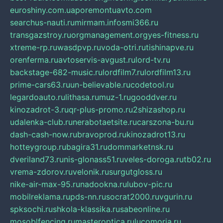
euroshiny.com.ua
poremontuavto.com
searchus-nauti.ru
mirmam.info
smi366.ru
transgazstroy.ru
orgmanagement.org
yes-fitness.ru
xtreme-rp.ru
wasdpvp.ru
voda-otri.ru
tishinapve.ru
orenferma.ru
avtoservis-avgust.ru
lord-tv.ru
backstage-682-music.ru
lordfilm7.ru
lordfilm13.ru
prime-cars63.ru
un-believable.ru
codetool.ru
legardoauto.ru
lithasa.ru
muz-1.ru
gooddver.ru
kinozadrot-3.ru
qr-plus-promo.ru
2shizashop.ru
udalenka-club.ru
nerabotaetsite.ru
carszona-bu.ru
dash-cash-now.ru
bravoprod.ru
kinozadrot13.ru
hotteygroup.ru
bagira31.ru
dommarketnsk.ru
dveriland73.ru
nis-glonass51.ru
veles-doroga.ru
tb02.ru
vrema-zdorov.ru
velonik.ru
surgutgloss.ru
nike-air-max-95.ru
nadookna.ru
lubov-pic.ru
mobilreklama.ru
pds-nn.ru
socrat2000.ru
vgurin.ru
spksochi.ru
shkola-klassika.ru
sabeonline.ru
mosoblfencing.ru
masteroptica.ru
lucomoria.ru