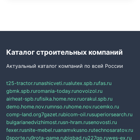
Каталог строительных компаний
Актуальный каталог компаний по всей России
t25-tractor.ru
nashicveti.ru
alutex.spb.ru
fas.ru
gbmk.spb.ru
romania-today.ru
novoizol.ru
airheat-spb.ru
fisika.home.nov.ru
orakul.spb.ru
demo.home.nov.ru
mnso.ru
home.nov.ru
cemko.ru
comp-land.org
7gazet.ru
bicom-oil.ru
superiorsearch.ru
bulgarianedvizhimost.ru
sn-hram.ru
senovosti.ru
fexer.ru
snite-mebel.ru
anamvkusno.ru
technosaratov.ru
0sporte.ru
9rota-game.ru
bigbad.ru
227gp.ru
wes-ex.ru