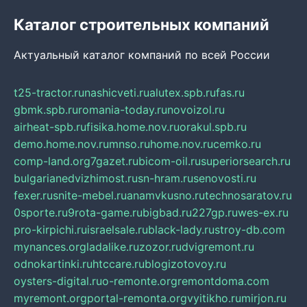
Каталог строительных компаний
Актуальный каталог компаний по всей России
t25-tractor.ru
nashicveti.ru
alutex.spb.ru
fas.ru
gbmk.spb.ru
romania-today.ru
novoizol.ru
airheat-spb.ru
fisika.home.nov.ru
orakul.spb.ru
demo.home.nov.ru
mnso.ru
home.nov.ru
cemko.ru
comp-land.org
7gazet.ru
bicom-oil.ru
superiorsearch.ru
bulgarianedvizhimost.ru
sn-hram.ru
senovosti.ru
fexer.ru
snite-mebel.ru
anamvkusno.ru
technosaratov.ru
0sporte.ru
9rota-game.ru
bigbad.ru
227gp.ru
wes-ex.ru
pro-kirpichi.ru
israelsale.ru
black-lady.ru
stroy-db.com
mynances.org
ladalike.ru
zozor.ru
dvigremont.ru
odnokartinki.ru
htccare.ru
blogizotovoy.ru
oysters-digital.ru
o-remonte.org
remontdoma.com
myremont.org
portal-remonta.org
vyitikho.ru
mirjon.ru