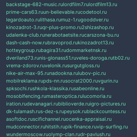
backstage-682-music.ru
lordfilm7.ru
lordfilm13.ru
prime-cars63.ru
un-believable.ru
codetool.ru
legardoauto.ru
lithasa.ru
muz-1.ru
gooddver.ru
kinozadrot-3.ru
qr-plus-promo.ru
2shizashop.ru
udalenka-club.ru
nerabotaetsite.ru
carszona-bu.ru
dash-cash-now.ru
bravoprod.ru
kinozadrot13.ru
hotteygroup.ru
bagira31.ru
dommarketnsk.ru
dveriland73.ru
nis-glonass51.ru
veles-doroga.ru
tb02.ru
vrema-zdorov.ru
velonik.ru
surgutgloss.ru
nike-air-max-95.ru
nadookna.ru
lubov-pic.ru
mobilreklama.ru
pds-nn.ru
socrat2000.ru
vgurin.ru
spksochi.ru
shkola-klassika.ru
sabeonline.ru
mosoblfencing.ru
masteroptica.ru
lucomoria.ru
iration.ru
devanagari.ru
biblioverde.ru
igro-pictures.ru
dk-tulamash.ru
s-dez-s.ru
peysok.ru
blackcountess.ru
asoftdoc.ru
scifichannel.ru
ocenka-appraisal.ru
mudconnector.ru
hitstih.ru
pik-finance.ru
vip-surfing.ru
wundermoscow.ru
olymp-clan.ru
dr-pavlush.ru