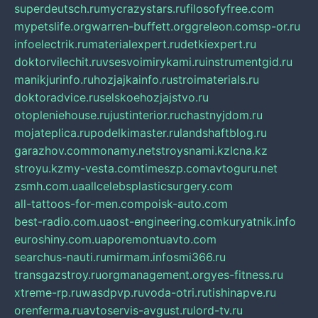
superdeutsch.ru
mycrazystars.ru
filosofyfree.com
mypetslife.org
warren-buffett.org
greleon.com
sp-or.ru
infoelectrik.ru
materialexpert.ru
detkiexpert.ru
doktorvilechit.ru
vsesvoimirykami.ru
instrumentgid.ru
manikjurinfo.ru
hozjajkainfo.ru
stroimaterials.ru
doktoradvice.ru
selskoehozjajstvo.ru
otopleniehouse.ru
justinterior.ru
chastnyjdom.ru
mojateplica.ru
podelkimaster.ru
landshaftblog.ru
garazhov.com
monamy.net
stroysnami.kz
lcna.kz
stroyu.kz
my-vesta.com
timeszp.com
avtoguru.net
zsmh.com.ua
allcelebsplasticsurgery.com
all-tattoos-for-men.com
poisk-auto.com
best-radio.com.ua
ost-engineering.com
kuryatnik.info
euroshiny.com.ua
poremontuavto.com
searchus-nauti.ru
mirmam.info
smi366.ru
transgazstroy.ru
orgmanagement.org
yes-fitness.ru
xtreme-rp.ru
wasdpvp.ru
voda-otri.ru
tishinapve.ru
orenferma.ru
avtoservis-avgust.ru
lord-tv.ru