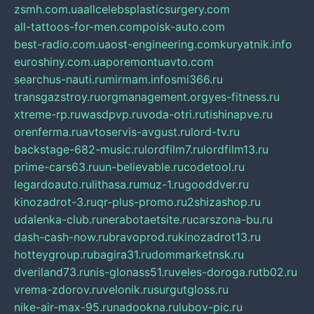
zsmh.com.ua
allcelebsplasticsurgery.com
all-tattoos-for-men.com
poisk-auto.com
best-radio.com.ua
ost-engineering.com
kuryatnik.info
euroshiny.com.ua
poremontuavto.com
searchus-nauti.ru
mirmam.info
smi366.ru
transgazstroy.ru
orgmanagement.org
yes-fitness.ru
xtreme-rp.ru
wasdpvp.ru
voda-otri.ru
tishinapve.ru
orenferma.ru
avtoservis-avgust.ru
lord-tv.ru
backstage-682-music.ru
lordfilm7.ru
lordfilm13.ru
prime-cars63.ru
un-believable.ru
codetool.ru
legardoauto.ru
lithasa.ru
muz-1.ru
gooddver.ru
kinozadrot-3.ru
qr-plus-promo.ru
2shizashop.ru
udalenka-club.ru
nerabotaetsite.ru
carszona-bu.ru
dash-cash-now.ru
bravoprod.ru
kinozadrot13.ru
hotteygroup.ru
bagira31.ru
dommarketnsk.ru
dveriland73.ru
nis-glonass51.ru
veles-doroga.ru
tb02.ru
vrema-zdorov.ru
velonik.ru
surgutgloss.ru
nike-air-max-95.ru
nadookna.ru
lubov-pic.ru