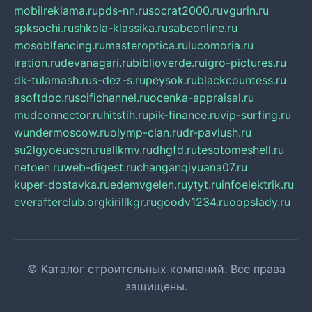
mobilreklama.ru
pds-nn.ru
socrat2000.ru
vgurin.ru
spksochi.ru
shkola-klassika.ru
sabeonline.ru
mosoblfencing.ru
masteroptica.ru
lucomoria.ru
iration.ru
devanagari.ru
biblioverde.ru
igro-pictures.ru
dk-tulamash.ru
s-dez-s.ru
peysok.ru
blackcountess.ru
asoftdoc.ru
scifichannel.ru
ocenka-appraisal.ru
mudconnector.ru
hitstih.ru
pik-finance.ru
vip-surfing.ru
wundermoscow.ru
olymp-clan.ru
dr-pavlush.ru
su2lgyoeucscn.ru
allkmv.ru
dhgfd.ru
tesotomeshell.ru
netoen.ru
web-digest.ru
changanqiyuana07.ru
kuper-dostavka.ru
edemvgelen.ru
ytyt.ru
infoelektrik.ru
everafterclub.org
kirillkgr.ru
goodv1234.ru
oopslady.ru
© Каталог строительных компаний. Все права
защищены.