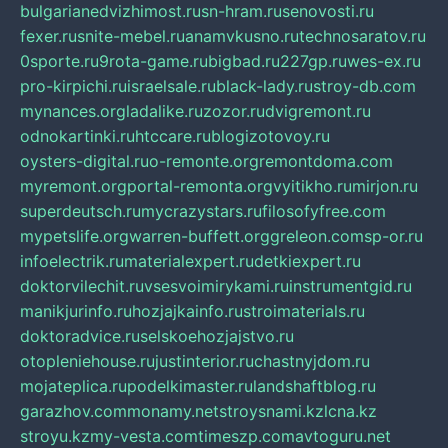
bulgarianedvizhimost.ru
sn-hram.ru
senovosti.ru
fexer.ru
snite-mebel.ru
anamvkusno.ru
technosaratov.ru
0sporte.ru
9rota-game.ru
bigbad.ru
227gp.ru
wes-ex.ru
pro-kirpichi.ru
israelsale.ru
black-lady.ru
stroy-db.com
mynances.org
ladalike.ru
zozor.ru
dvigremont.ru
odnokartinki.ru
htccare.ru
blogizotovoy.ru
oysters-digital.ru
o-remonte.org
remontdoma.com
myremont.org
portal-remonta.org
vyitikho.ru
mirjon.ru
superdeutsch.ru
mycrazystars.ru
filosofyfree.com
mypetslife.org
warren-buffett.org
greleon.com
sp-or.ru
infoelectrik.ru
materialexpert.ru
detkiexpert.ru
doktorvilechit.ru
vsesvoimirykami.ru
instrumentgid.ru
manikjurinfo.ru
hozjajkainfo.ru
stroimaterials.ru
doktoradvice.ru
selskoehozjajstvo.ru
otopleniehouse.ru
justinterior.ru
chastnyjdom.ru
mojateplica.ru
podelkimaster.ru
landshaftblog.ru
garazhov.com
monamy.net
stroysnami.kz
lcna.kz
stroyu.kz
my-vesta.com
timeszp.com
avtoguru.net