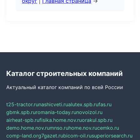
округ
|
Главная страница
→
Каталог строительных компаний
Актуальный каталог компаний по всей России
t25-tractor.ru
nashicveti.ru
alutex.spb.ru
fas.ru
gbmk.spb.ru
romania-today.ru
novoizol.ru
airheat-spb.ru
fisika.home.nov.ru
orakul.spb.ru
demo.home.nov.ru
mnso.ru
home.nov.ru
cemko.ru
comp-land.org
7gazet.ru
bicom-oil.ru
superiorsearch.ru