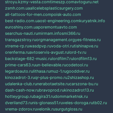
stroyu.kz
my-vesta.com
timeszp.com
avtoguru.net
zsmh.com.ua
allcelebsplasticsurgery.com
all-tattoos-for-men.com
poisk-auto.com
best-radio.com.ua
ost-engineering.com
kuryatnik.info
euroshiny.com.ua
poremontuavto.com
searchus-nauti.ru
mirmam.info
smi366.ru
transgazstroy.ru
orgmanagement.org
yes-fitness.ru
xtreme-rp.ru
wasdpvp.ru
voda-otri.ru
tishinapve.ru
orenferma.ru
avtoservis-avgust.ru
lord-tv.ru
backstage-682-music.ru
lordfilm7.ru
lordfilm13.ru
prime-cars63.ru
un-believable.ru
codetool.ru
legardoauto.ru
lithasa.ru
muz-1.ru
gooddver.ru
kinozadrot-3.ru
qr-plus-promo.ru
2shizashop.ru
udalenka-club.ru
nerabotaetsite.ru
carszona-bu.ru
dash-cash-now.ru
bravoprod.ru
kinozadrot13.ru
hotteygroup.ru
bagira31.ru
dommarketnsk.ru
dveriland73.ru
nis-glonass51.ru
veles-doroga.ru
tb02.ru
vrema-zdorov.ru
velonik.ru
surgutgloss.ru