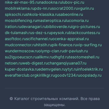
nike-air-max-95.ru
nadookna.ru
lubov-pic.ru
mobilreklama.ru
pds-nn.ru
socrat2000.ru
vgurin.ru
spksochi.ru
shkola-klassika.ru
sabeonline.ru
mosoblfencing.ru
masteroptica.ru
lucomoria.ru
iration.ru
devanagari.ru
biblioverde.ru
igro-pictures.ru
dk-tulamash.ru
s-dez-s.ru
peysok.ru
blackcountess.ru
asoftdoc.ru
scifichannel.ru
ocenka-appraisal.ru
mudconnector.ru
hitstih.ru
pik-finance.ru
vip-surfing.ru
wundermoscow.ru
olymp-clan.ru
dr-pavlush.ru
su2lgyoeucscn.ru
allkmv.ru
dhgfd.ru
tesotomeshell.ru
netoen.ru
web-digest.ru
changanqiyuana07.ru
kuper-dostavka.ru
edemvgelen.ru
ytyt.ru
infoelektrik.ru
everafterclub.org
kirillkgr.ru
goodv1234.ru
oopslady.ru
© Каталог строительных компаний. Все права
защищены.