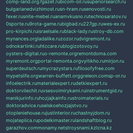
comp-land.org
7gazet.ru
bicom-oil.ru
superiorsearch.ru
bulgarianedvizhimost.ru
sn-hram.ru
senovosti.ru
fexer.ru
snite-mebel.ru
anamvkusno.ru
technosaratov.ru
0sporte.ru
9rota-game.ru
bigbad.ru
227gp.ru
wes-ex.ru
pro-kirpichi.ru
israelsale.ru
black-lady.ru
stroy-db.com
mynances.org
ladalike.ru
zozor.ru
dvigremont.ru
odnokartinki.ru
htccare.ru
blogizotovoy.ru
oysters-digital.ru
o-remonte.org
remontdoma.com
myremont.org
portal-remonta.org
vyitikho.ru
mirjon.ru
superdeutsch.ru
mycrazystars.ru
filosofyfree.com
mypetslife.org
warren-buffett.org
greleon.com
sp-or.ru
infoelectrik.ru
materialexpert.ru
detkiexpert.ru
doktorvilechit.ru
vsesvoimirykami.ru
instrumentgid.ru
manikjurinfo.ru
hozjajkainfo.ru
stroimaterials.ru
doktoradvice.ru
selskoehozjajstvo.ru
otopleniehouse.ru
justinterior.ru
chastnyjdom.ru
mojateplica.ru
podelkimaster.ru
landshaftblog.ru
garazhov.com
monamy.net
stroysnami.kz
lcna.kz