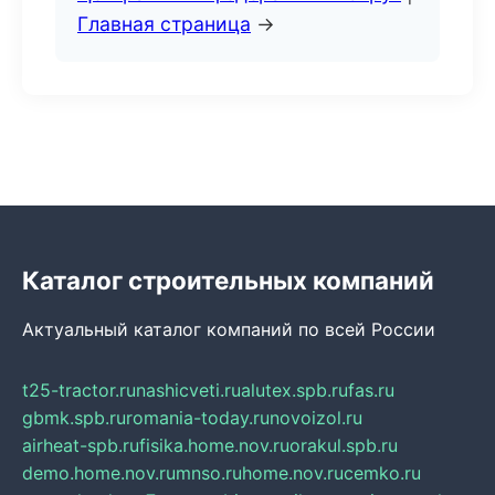
Главная страница
→
Каталог строительных компаний
Актуальный каталог компаний по всей России
t25-tractor.ru
nashicveti.ru
alutex.spb.ru
fas.ru
gbmk.spb.ru
romania-today.ru
novoizol.ru
airheat-spb.ru
fisika.home.nov.ru
orakul.spb.ru
demo.home.nov.ru
mnso.ru
home.nov.ru
cemko.ru