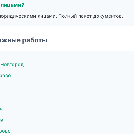
 лицами?
 с юридическими лицами. Полный пакет документов.
ажные работы
 Новгород
рово
ь
ну
рово