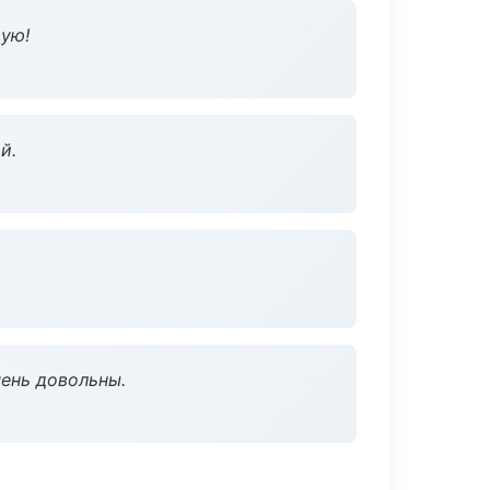
дую!
й.
чень довольны.