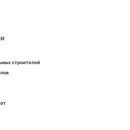
ми
ьных строителей
алов
бот