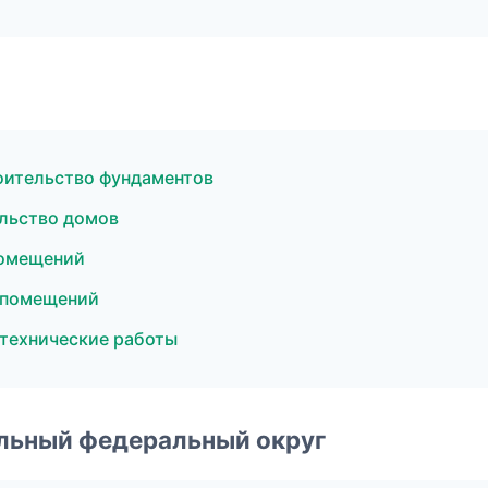
оительство фундаментов
льство домов
помещений
 помещений
технические работы
альный федеральный округ