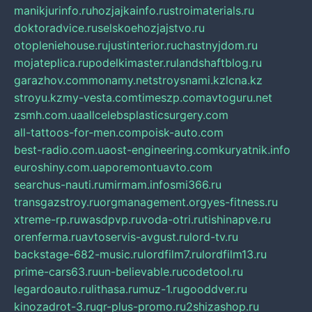
manikjurinfo.ru
hozjajkainfo.ru
stroimaterials.ru
doktoradvice.ru
selskoehozjajstvo.ru
otopleniehouse.ru
justinterior.ru
chastnyjdom.ru
mojateplica.ru
podelkimaster.ru
landshaftblog.ru
garazhov.com
monamy.net
stroysnami.kz
lcna.kz
stroyu.kz
my-vesta.com
timeszp.com
avtoguru.net
zsmh.com.ua
allcelebsplasticsurgery.com
all-tattoos-for-men.com
poisk-auto.com
best-radio.com.ua
ost-engineering.com
kuryatnik.info
euroshiny.com.ua
poremontuavto.com
searchus-nauti.ru
mirmam.info
smi366.ru
transgazstroy.ru
orgmanagement.org
yes-fitness.ru
xtreme-rp.ru
wasdpvp.ru
voda-otri.ru
tishinapve.ru
orenferma.ru
avtoservis-avgust.ru
lord-tv.ru
backstage-682-music.ru
lordfilm7.ru
lordfilm13.ru
prime-cars63.ru
un-believable.ru
codetool.ru
legardoauto.ru
lithasa.ru
muz-1.ru
gooddver.ru
kinozadrot-3.ru
qr-plus-promo.ru
2shizashop.ru