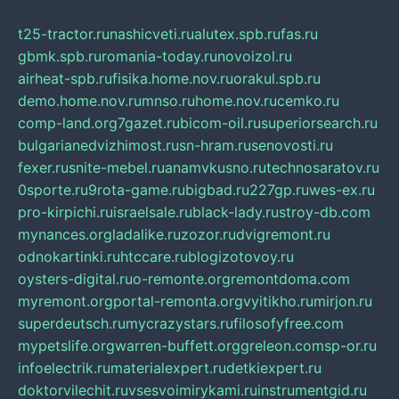
t25-tractor.ru
nashicveti.ru
alutex.spb.ru
fas.ru
gbmk.spb.ru
romania-today.ru
novoizol.ru
airheat-spb.ru
fisika.home.nov.ru
orakul.spb.ru
demo.home.nov.ru
mnso.ru
home.nov.ru
cemko.ru
comp-land.org
7gazet.ru
bicom-oil.ru
superiorsearch.ru
bulgarianedvizhimost.ru
sn-hram.ru
senovosti.ru
fexer.ru
snite-mebel.ru
anamvkusno.ru
technosaratov.ru
0sporte.ru
9rota-game.ru
bigbad.ru
227gp.ru
wes-ex.ru
pro-kirpichi.ru
israelsale.ru
black-lady.ru
stroy-db.com
mynances.org
ladalike.ru
zozor.ru
dvigremont.ru
odnokartinki.ru
htccare.ru
blogizotovoy.ru
oysters-digital.ru
o-remonte.org
remontdoma.com
myremont.org
portal-remonta.org
vyitikho.ru
mirjon.ru
superdeutsch.ru
mycrazystars.ru
filosofyfree.com
mypetslife.org
warren-buffett.org
greleon.com
sp-or.ru
infoelectrik.ru
materialexpert.ru
detkiexpert.ru
doktorvilechit.ru
vsesvoimirykami.ru
instrumentgid.ru