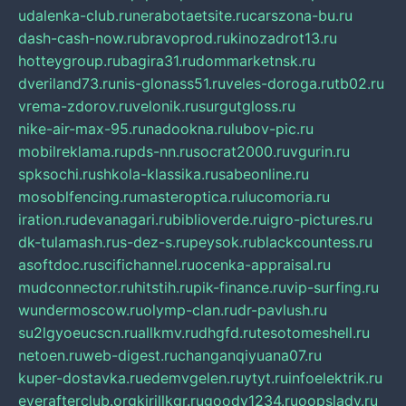
udalenka-club.ru
nerabotaetsite.ru
carszona-bu.ru
dash-cash-now.ru
bravoprod.ru
kinozadrot13.ru
hotteygroup.ru
bagira31.ru
dommarketnsk.ru
dveriland73.ru
nis-glonass51.ru
veles-doroga.ru
tb02.ru
vrema-zdorov.ru
velonik.ru
surgutgloss.ru
nike-air-max-95.ru
nadookna.ru
lubov-pic.ru
mobilreklama.ru
pds-nn.ru
socrat2000.ru
vgurin.ru
spksochi.ru
shkola-klassika.ru
sabeonline.ru
mosoblfencing.ru
masteroptica.ru
lucomoria.ru
iration.ru
devanagari.ru
biblioverde.ru
igro-pictures.ru
dk-tulamash.ru
s-dez-s.ru
peysok.ru
blackcountess.ru
asoftdoc.ru
scifichannel.ru
ocenka-appraisal.ru
mudconnector.ru
hitstih.ru
pik-finance.ru
vip-surfing.ru
wundermoscow.ru
olymp-clan.ru
dr-pavlush.ru
su2lgyoeucscn.ru
allkmv.ru
dhgfd.ru
tesotomeshell.ru
netoen.ru
web-digest.ru
changanqiyuana07.ru
kuper-dostavka.ru
edemvgelen.ru
ytyt.ru
infoelektrik.ru
everafterclub.org
kirillkgr.ru
goodv1234.ru
oopslady.ru