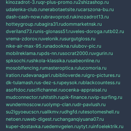
kinozadrot-3.ru
qr-plus-promo.ru
2shizashop.ru
udalenka-club.ru
nerabotaetsite.ru
carszona-bu.ru
dash-cash-now.ru
bravoprod.ru
kinozadrot13.ru
hotteygroup.ru
bagira31.ru
dommarketnsk.ru
dveriland73.ru
nis-glonass51.ru
veles-doroga.ru
tb02.ru
vrema-zdorov.ru
velonik.ru
surgutgloss.ru
nike-air-max-95.ru
nadookna.ru
lubov-pic.ru
mobilreklama.ru
pds-nn.ru
socrat2000.ru
vgurin.ru
spksochi.ru
shkola-klassika.ru
sabeonline.ru
mosoblfencing.ru
masteroptica.ru
lucomoria.ru
iration.ru
devanagari.ru
biblioverde.ru
igro-pictures.ru
dk-tulamash.ru
s-dez-s.ru
peysok.ru
blackcountess.ru
asoftdoc.ru
scifichannel.ru
ocenka-appraisal.ru
mudconnector.ru
hitstih.ru
pik-finance.ru
vip-surfing.ru
wundermoscow.ru
olymp-clan.ru
dr-pavlush.ru
su2lgyoeucscn.ru
allkmv.ru
dhgfd.ru
tesotomeshell.ru
netoen.ru
web-digest.ru
changanqiyuana07.ru
kuper-dostavka.ru
edemvgelen.ru
ytyt.ru
infoelektrik.ru