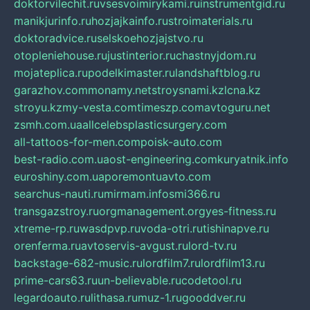
doktorvilechit.ru
vsesvoimirykami.ru
instrumentgid.ru
manikjurinfo.ru
hozjajkainfo.ru
stroimaterials.ru
doktoradvice.ru
selskoehozjajstvo.ru
otopleniehouse.ru
justinterior.ru
chastnyjdom.ru
mojateplica.ru
podelkimaster.ru
landshaftblog.ru
garazhov.com
monamy.net
stroysnami.kz
lcna.kz
stroyu.kz
my-vesta.com
timeszp.com
avtoguru.net
zsmh.com.ua
allcelebsplasticsurgery.com
all-tattoos-for-men.com
poisk-auto.com
best-radio.com.ua
ost-engineering.com
kuryatnik.info
euroshiny.com.ua
poremontuavto.com
searchus-nauti.ru
mirmam.info
smi366.ru
transgazstroy.ru
orgmanagement.org
yes-fitness.ru
xtreme-rp.ru
wasdpvp.ru
voda-otri.ru
tishinapve.ru
orenferma.ru
avtoservis-avgust.ru
lord-tv.ru
backstage-682-music.ru
lordfilm7.ru
lordfilm13.ru
prime-cars63.ru
un-believable.ru
codetool.ru
legardoauto.ru
lithasa.ru
muz-1.ru
gooddver.ru