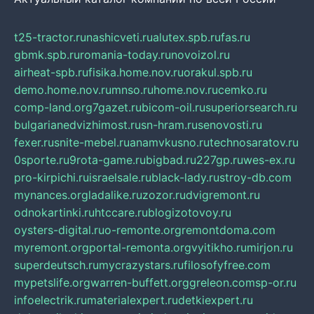
t25-tractor.ru
nashicveti.ru
alutex.spb.ru
fas.ru
gbmk.spb.ru
romania-today.ru
novoizol.ru
airheat-spb.ru
fisika.home.nov.ru
orakul.spb.ru
demo.home.nov.ru
mnso.ru
home.nov.ru
cemko.ru
comp-land.org
7gazet.ru
bicom-oil.ru
superiorsearch.ru
bulgarianedvizhimost.ru
sn-hram.ru
senovosti.ru
fexer.ru
snite-mebel.ru
anamvkusno.ru
technosaratov.ru
0sporte.ru
9rota-game.ru
bigbad.ru
227gp.ru
wes-ex.ru
pro-kirpichi.ru
israelsale.ru
black-lady.ru
stroy-db.com
mynances.org
ladalike.ru
zozor.ru
dvigremont.ru
odnokartinki.ru
htccare.ru
blogizotovoy.ru
oysters-digital.ru
o-remonte.org
remontdoma.com
myremont.org
portal-remonta.org
vyitikho.ru
mirjon.ru
superdeutsch.ru
mycrazystars.ru
filosofyfree.com
mypetslife.org
warren-buffett.org
greleon.com
sp-or.ru
infoelectrik.ru
materialexpert.ru
detkiexpert.ru