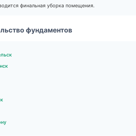
оводится финальная уборка помещения.
ельство фундаментов
ельск
нск
ск
ону