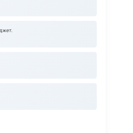
джет.