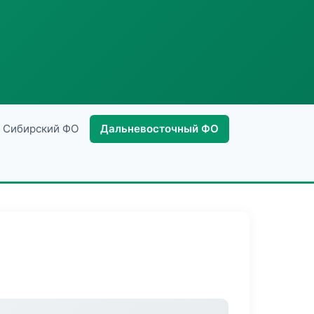
Сибирский ФО
Дальневосточный ФО