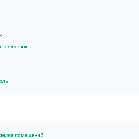
к
аговещенск
оль
делка помещений