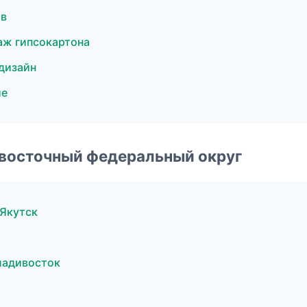
ов
ж гипсокартона
дизайн
ие
евосточный федеральный округ
Якутск
ладивосток