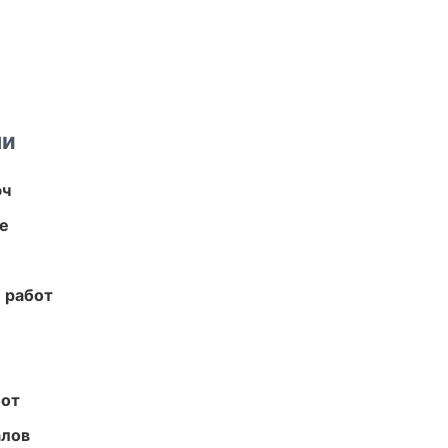
ми
юч
те
 работ
бот
алов