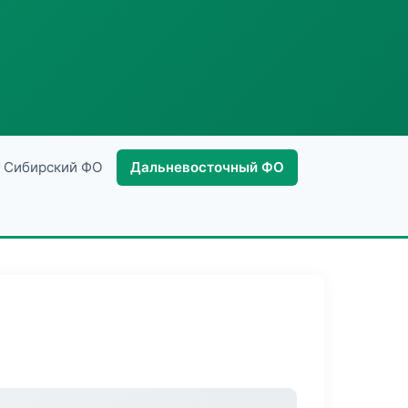
Сибирский ФО
Дальневосточный ФО