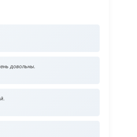
чень довольны.
й.