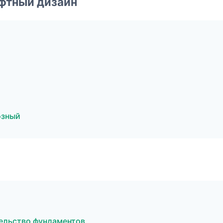
фтный дизайн
озный
ельство фундаментов