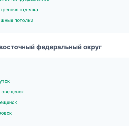
тренняя отделка
яжные потолки
евосточный федеральный округ
утск
говещенск
вещенск
ровск