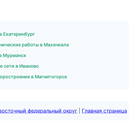
в Екатеринбург
нические работы в Махачкала
 в Мурманск
 сети в Иваново
оростроение в Магнитогорск
евосточный федеральный округ
|
Главная страница