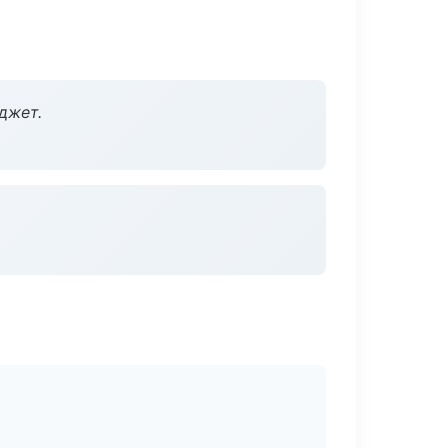
джет.