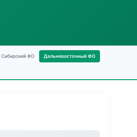
Сибирский ФО
Дальневосточный ФО