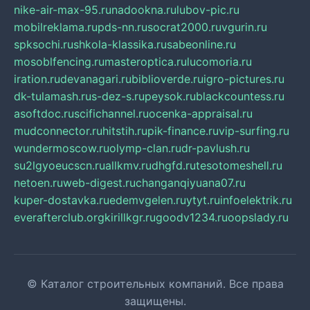
nike-air-max-95.ru
nadookna.ru
lubov-pic.ru
mobilreklama.ru
pds-nn.ru
socrat2000.ru
vgurin.ru
spksochi.ru
shkola-klassika.ru
sabeonline.ru
mosoblfencing.ru
masteroptica.ru
lucomoria.ru
iration.ru
devanagari.ru
biblioverde.ru
igro-pictures.ru
dk-tulamash.ru
s-dez-s.ru
peysok.ru
blackcountess.ru
asoftdoc.ru
scifichannel.ru
ocenka-appraisal.ru
mudconnector.ru
hitstih.ru
pik-finance.ru
vip-surfing.ru
wundermoscow.ru
olymp-clan.ru
dr-pavlush.ru
su2lgyoeucscn.ru
allkmv.ru
dhgfd.ru
tesotomeshell.ru
netoen.ru
web-digest.ru
changanqiyuana07.ru
kuper-dostavka.ru
edemvgelen.ru
ytyt.ru
infoelektrik.ru
everafterclub.org
kirillkgr.ru
goodv1234.ru
oopslady.ru
© Каталог строительных компаний. Все права
защищены.