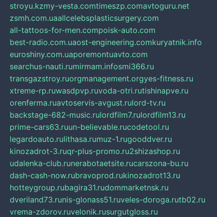
stroyu.kz
my-vesta.com
timeszp.com
avtoguru.net
zsmh.com.ua
allcelebsplasticsurgery.com
all-tattoos-for-men.com
poisk-auto.com
best-radio.com.ua
ost-engineering.com
kuryatnik.info
euroshiny.com.ua
poremontuavto.com
searchus-nauti.ru
mirmam.info
smi366.ru
transgazstroy.ru
orgmanagement.org
yes-fitness.ru
xtreme-rp.ru
wasdpvp.ru
voda-otri.ru
tishinapve.ru
orenferma.ru
avtoservis-avgust.ru
lord-tv.ru
backstage-682-music.ru
lordfilm7.ru
lordfilm13.ru
prime-cars63.ru
un-believable.ru
codetool.ru
legardoauto.ru
lithasa.ru
muz-1.ru
gooddver.ru
kinozadrot-3.ru
qr-plus-promo.ru
2shizashop.ru
udalenka-club.ru
nerabotaetsite.ru
carszona-bu.ru
dash-cash-now.ru
bravoprod.ru
kinozadrot13.ru
hotteygroup.ru
bagira31.ru
dommarketnsk.ru
dveriland73.ru
nis-glonass51.ru
veles-doroga.ru
tb02.ru
vrema-zdorov.ru
velonik.ru
surgutgloss.ru