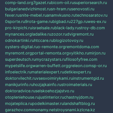
comp-land.org
7gazet.ru
bicom-oil.ru
superiorsearch.ru
bulgarianedvizhimost.ru
sn-hram.ru
senovosti.ru
fexer.ru
snite-mebel.ru
anamvkusno.ru
technosaratov.ru
0sporte.ru
9rota-game.ru
bigbad.ru
227gp.ru
wes-ex.ru
pro-kirpichi.ru
israelsale.ru
black-lady.ru
stroy-db.com
mynances.org
ladalike.ru
zozor.ru
dvigremont.ru
odnokartinki.ru
htccare.ru
blogizotovoy.ru
oysters-digital.ru
o-remonte.org
remontdoma.com
myremont.org
portal-remonta.org
vyitikho.ru
mirjon.ru
superdeutsch.ru
mycrazystars.ru
filosofyfree.com
mypetslife.org
warren-buffett.org
greleon.com
sp-or.ru
infoelectrik.ru
materialexpert.ru
detkiexpert.ru
doktorvilechit.ru
vsesvoimirykami.ru
instrumentgid.ru
manikjurinfo.ru
hozjajkainfo.ru
stroimaterials.ru
doktoradvice.ru
selskoehozjajstvo.ru
otopleniehouse.ru
justinterior.ru
chastnyjdom.ru
mojateplica.ru
podelkimaster.ru
landshaftblog.ru
garazhov.com
monamy.net
stroysnami.kz
lcna.kz