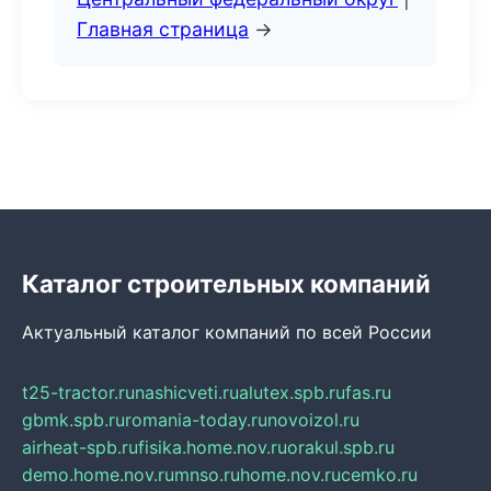
Главная страница
→
Каталог строительных компаний
Актуальный каталог компаний по всей России
t25-tractor.ru
nashicveti.ru
alutex.spb.ru
fas.ru
gbmk.spb.ru
romania-today.ru
novoizol.ru
airheat-spb.ru
fisika.home.nov.ru
orakul.spb.ru
demo.home.nov.ru
mnso.ru
home.nov.ru
cemko.ru