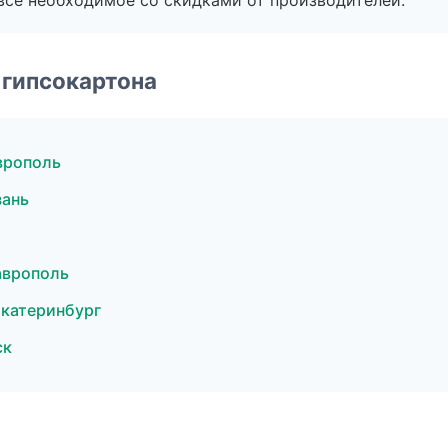
все необходимое со скидками от производителей.
 гипсокартона
врополь
зань
аврополь
катеринбург
ск