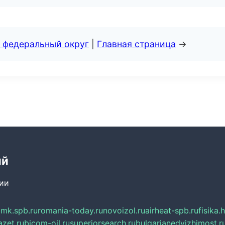
 федеральный округ
|
Главная страница
→
ий
сии
mk.spb.ru
romania-today.ru
novoizol.ru
airheat-spb.ru
fisika.
azet.ru
bicom-oil.ru
superiorsearch.ru
bulgarianedvizhimost.r