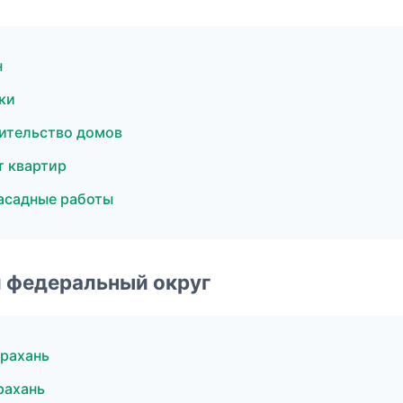
н
ки
ительство домов
 квартир
асадные работы
 федеральный округ
рахань
рахань