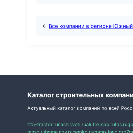
←
Все компании в регионе Южный
Каталог строительных компан
Актуальный каталог компаний по всей Рос
t25-tractor.ru
nashicveti.ru
alutex.spb.ru
fas.ru
gb
mnso.ru
home.nov.ru
cemko.ru
comp-land.org
7g