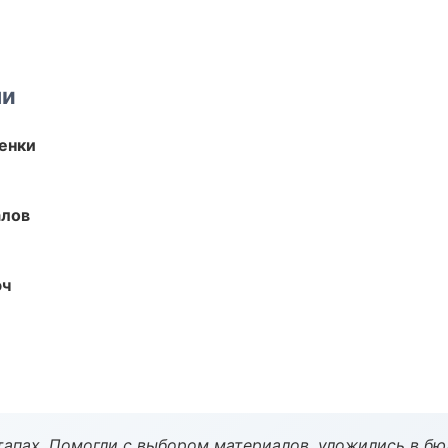
ми
енки
алов
юч
тапах. Помогли с выбором материалов, уложились в бю