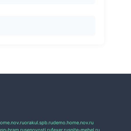
home.nov.ru
orakul.spb.ru
demo.home.nov.ru
u
sn-hram.ru
senovosti.ru
fexer.ru
snite-mebel.ru