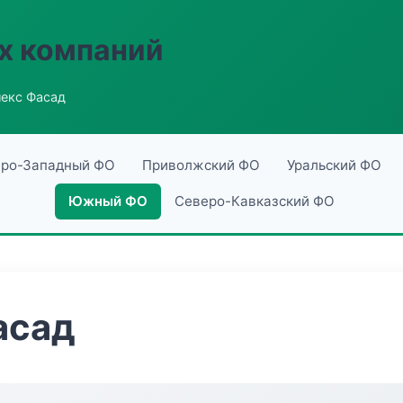
х компаний
екс Фасад
ро-Западный ФО
Приволжский ФО
Уральский ФО
Южный ФО
Северо-Кавказский ФО
асад