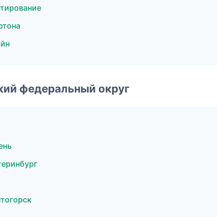
ктирование
ртона
айн
ский федеральный округ
ень
теринбург
тогорск