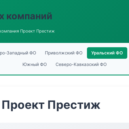
х компаний
компания Проект Престиж
ро-Западный ФО
Приволжский ФО
Уральский ФО
Южный ФО
Северо-Кавказский ФО
 Проект Престиж