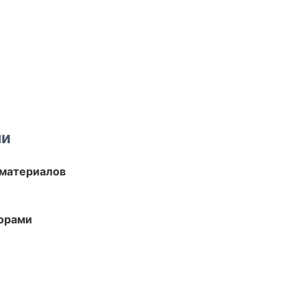
ми
 материалов
торами