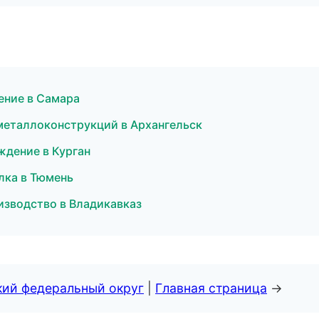
ение в Самара
металлоконструкций в Архангельск
ждение в Курган
лка в Тюмень
оизводство в Владикавказ
кий федеральный округ
|
Главная страница
→