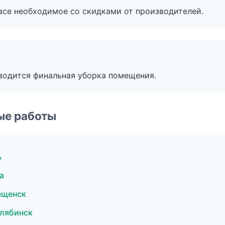
все необходимое со скидками от производителей.
оводится финальная уборка помещения.
ые работы
ь
а
ещенск
елябинск