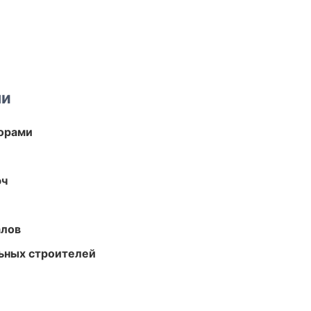
ми
торами
юч
алов
ьных строителей