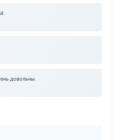
й.
чень довольны.