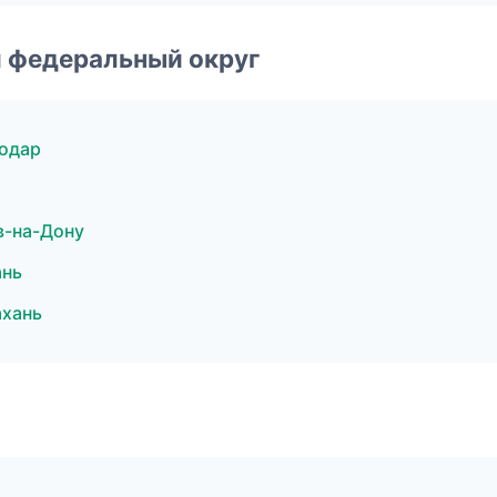
 федеральный округ
нодар
в-на-Дону
ань
ахань