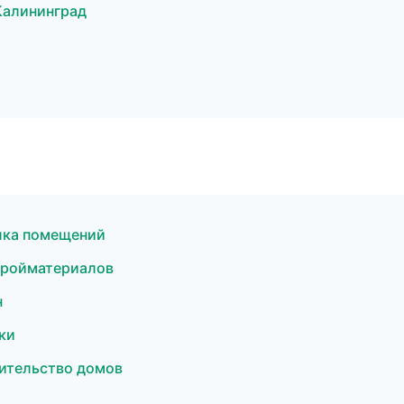
Калининград
лка помещений
тройматериалов
н
ки
ительство домов