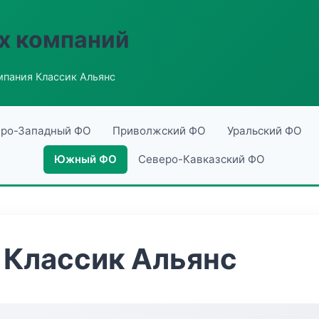
х компаний
пания Классик Альянс
ро-Западный ФО
Приволжский ФО
Уральский ФО
Южный ФО
Северо-Кавказский ФО
 Классик Альянс