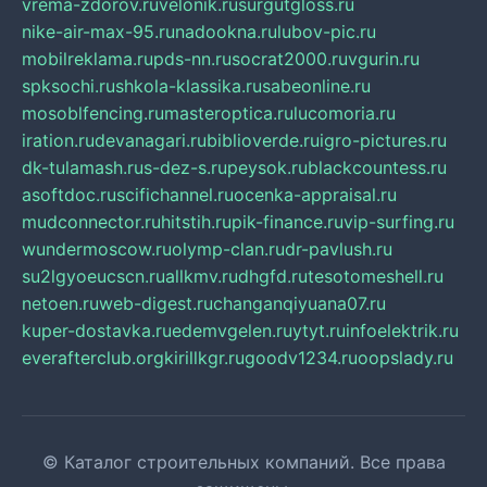
vrema-zdorov.ru
velonik.ru
surgutgloss.ru
nike-air-max-95.ru
nadookna.ru
lubov-pic.ru
mobilreklama.ru
pds-nn.ru
socrat2000.ru
vgurin.ru
spksochi.ru
shkola-klassika.ru
sabeonline.ru
mosoblfencing.ru
masteroptica.ru
lucomoria.ru
iration.ru
devanagari.ru
biblioverde.ru
igro-pictures.ru
dk-tulamash.ru
s-dez-s.ru
peysok.ru
blackcountess.ru
asoftdoc.ru
scifichannel.ru
ocenka-appraisal.ru
mudconnector.ru
hitstih.ru
pik-finance.ru
vip-surfing.ru
wundermoscow.ru
olymp-clan.ru
dr-pavlush.ru
su2lgyoeucscn.ru
allkmv.ru
dhgfd.ru
tesotomeshell.ru
netoen.ru
web-digest.ru
changanqiyuana07.ru
kuper-dostavka.ru
edemvgelen.ru
ytyt.ru
infoelektrik.ru
everafterclub.org
kirillkgr.ru
goodv1234.ru
oopslady.ru
© Каталог строительных компаний. Все права