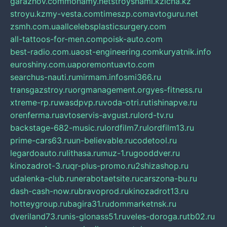
garazhov.com
monamy.net
stroysnami.kz
lcna.kz
stroyu.kz
my-vesta.com
timeszp.com
avtoguru.net
zsmh.com.ua
allcelebsplasticsurgery.com
all-tattoos-for-men.com
poisk-auto.com
best-radio.com.ua
ost-engineering.com
kuryatnik.info
euroshiny.com.ua
poremontuavto.com
searchus-nauti.ru
mirmam.info
smi366.ru
transgazstroy.ru
orgmanagement.org
yes-fitness.ru
xtreme-rp.ru
wasdpvp.ru
voda-otri.ru
tishinapve.ru
orenferma.ru
avtoservis-avgust.ru
lord-tv.ru
backstage-682-music.ru
lordfilm7.ru
lordfilm13.ru
prime-cars63.ru
un-believable.ru
codetool.ru
legardoauto.ru
lithasa.ru
muz-1.ru
gooddver.ru
kinozadrot-3.ru
qr-plus-promo.ru
2shizashop.ru
udalenka-club.ru
nerabotaetsite.ru
carszona-bu.ru
dash-cash-now.ru
bravoprod.ru
kinozadrot13.ru
hotteygroup.ru
bagira31.ru
dommarketnsk.ru
dveriland73.ru
nis-glonass51.ru
veles-doroga.ru
tb02.ru