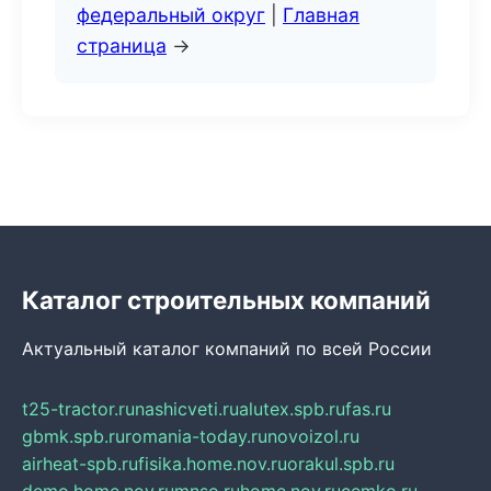
федеральный округ
|
Главная
страница
→
Каталог строительных компаний
Актуальный каталог компаний по всей России
t25-tractor.ru
nashicveti.ru
alutex.spb.ru
fas.ru
gbmk.spb.ru
romania-today.ru
novoizol.ru
airheat-spb.ru
fisika.home.nov.ru
orakul.spb.ru