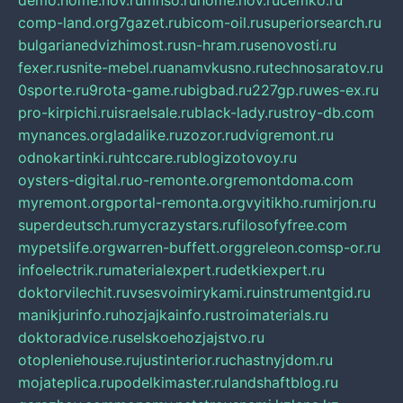
demo.home.nov.ru
mnso.ru
home.nov.ru
cemko.ru
comp-land.org
7gazet.ru
bicom-oil.ru
superiorsearch.ru
bulgarianedvizhimost.ru
sn-hram.ru
senovosti.ru
fexer.ru
snite-mebel.ru
anamvkusno.ru
technosaratov.ru
0sporte.ru
9rota-game.ru
bigbad.ru
227gp.ru
wes-ex.ru
pro-kirpichi.ru
israelsale.ru
black-lady.ru
stroy-db.com
mynances.org
ladalike.ru
zozor.ru
dvigremont.ru
odnokartinki.ru
htccare.ru
blogizotovoy.ru
oysters-digital.ru
o-remonte.org
remontdoma.com
myremont.org
portal-remonta.org
vyitikho.ru
mirjon.ru
superdeutsch.ru
mycrazystars.ru
filosofyfree.com
mypetslife.org
warren-buffett.org
greleon.com
sp-or.ru
infoelectrik.ru
materialexpert.ru
detkiexpert.ru
doktorvilechit.ru
vsesvoimirykami.ru
instrumentgid.ru
manikjurinfo.ru
hozjajkainfo.ru
stroimaterials.ru
doktoradvice.ru
selskoehozjajstvo.ru
otopleniehouse.ru
justinterior.ru
chastnyjdom.ru
mojateplica.ru
podelkimaster.ru
landshaftblog.ru