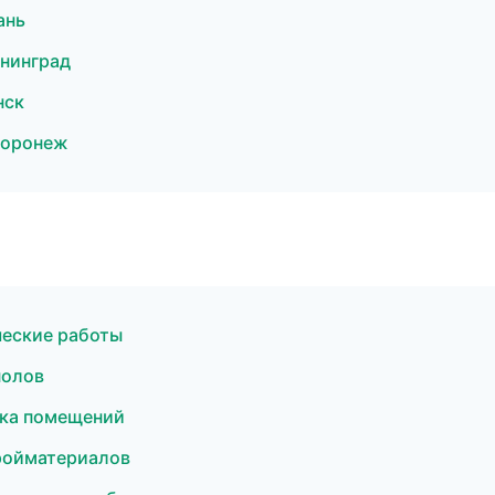
ань
ининград
нск
Воронеж
ческие работы
полов
лка помещений
ройматериалов