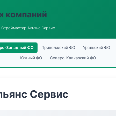
х компаний
 Строймастер Альянс Сервис
ро-Западный ФО
Приволжский ФО
Уральский ФО
Южный ФО
Северо-Кавказский ФО
льянс Сервис