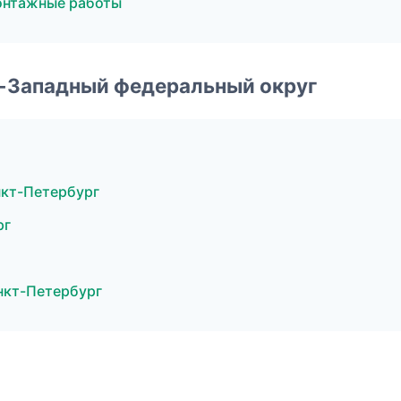
онтажные работы
о-Западный федеральный округ
кт-Петербург
рг
нкт-Петербург