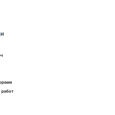
ми
юч
торами
 работ