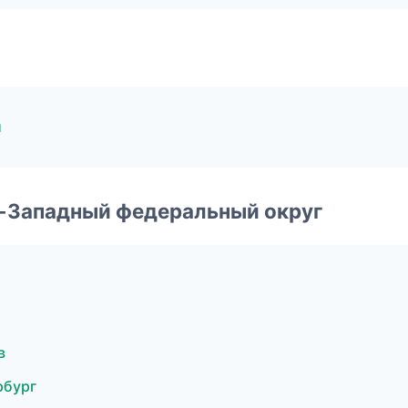
и
о-Западный федеральный округ
в
рбург