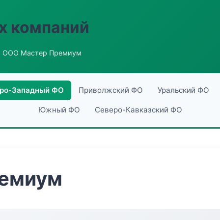
х компаний
 ООО Мастер Премиум
ро-Западный ФО
Приволжский ФО
Уральский ФО
Южный ФО
Северо-Кавказский ФО
ремиум