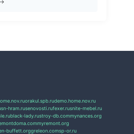
→
home.nov.ru
orakul.spb.ru
demo.home.nov.ru
u
sn-hram.ru
senovosti.ru
fexer.ru
snite-mebel.ru
le.ru
black-lady.ru
stroy-db.com
mynances.org
emontdoma.com
myremont.org
en-buffett.org
greleon.com
sp-or.ru