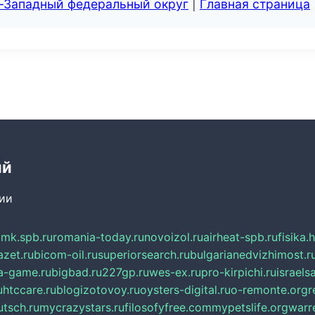
о-Западный федеральный округ
|
Главная страница
ий
сии
mk.spb.ru
romania-today.ru
novoizol.ru
airheat-spb.ru
fisika.
azet.ru
bicom-oil.ru
superiorsearch.ru
bulgarianedvizhimost.r
a-game.ru
bigbad.ru
227gp.ru
wes-ex.ru
pro-kirpichi.ru
israelsa
u
htccare.ru
blogizotovoy.ru
oysters-digital.ru
o-remonte.org
r
tsch.ru
mycrazystars.ru
filosofyfree.com
mypetslife.org
warr