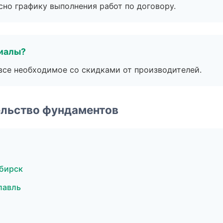
сно графику выполнения работ по договору.
риалы?
все необходимое со скидками от производителей.
ельство фундаментов
бирск
лавль