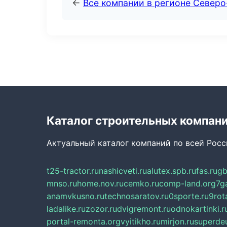
←
Все компании в регионе Север
Каталог строительных компан
Актуальный каталог компаний по всей Рос
t25-tractor.ru
nashicveti.ru
alutex.spb.ru
fas.ru
gb
mnso.ru
home.nov.ru
cemko.ru
comp-land.org
7g
anamvkusno.ru
technosaratov.ru
0sporte.ru
9rot
ladalike.ru
zozor.ru
dvigremont.ru
odnokartinki.r
portal-remonta.org
vyitikho.ru
mirjon.ru
superdeu