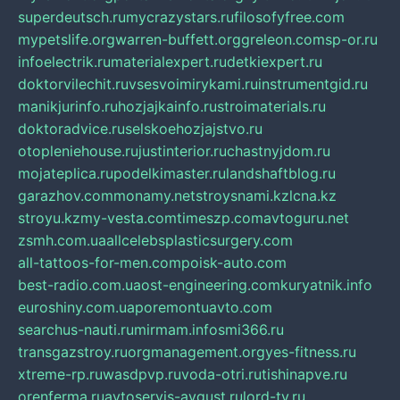
superdeutsch.ru
mycrazystars.ru
filosofyfree.com
mypetslife.org
warren-buffett.org
greleon.com
sp-or.ru
infoelectrik.ru
materialexpert.ru
detkiexpert.ru
doktorvilechit.ru
vsesvoimirykami.ru
instrumentgid.ru
manikjurinfo.ru
hozjajkainfo.ru
stroimaterials.ru
doktoradvice.ru
selskoehozjajstvo.ru
otopleniehouse.ru
justinterior.ru
chastnyjdom.ru
mojateplica.ru
podelkimaster.ru
landshaftblog.ru
garazhov.com
monamy.net
stroysnami.kz
lcna.kz
stroyu.kz
my-vesta.com
timeszp.com
avtoguru.net
zsmh.com.ua
allcelebsplasticsurgery.com
all-tattoos-for-men.com
poisk-auto.com
best-radio.com.ua
ost-engineering.com
kuryatnik.info
euroshiny.com.ua
poremontuavto.com
searchus-nauti.ru
mirmam.info
smi366.ru
transgazstroy.ru
orgmanagement.org
yes-fitness.ru
xtreme-rp.ru
wasdpvp.ru
voda-otri.ru
tishinapve.ru
orenferma.ru
avtoservis-avgust.ru
lord-tv.ru