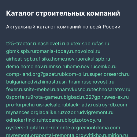
Каталог строительных компаний
Актуальный каталог компаний по всей России
t25-tractor.ru
nashicveti.ru
alutex.spb.ru
fas.ru
gbmk.spb.ru
romania-today.ru
novoizol.ru
airheat-spb.ru
fisika.home.nov.ru
orakul.spb.ru
demo.home.nov.ru
mnso.ru
home.nov.ru
cemko.ru
comp-land.org
7gazet.ru
bicom-oil.ru
superiorsearch.ru
bulgarianedvizhimost.ru
sn-hram.ru
senovosti.ru
fexer.ru
snite-mebel.ru
anamvkusno.ru
technosaratov.ru
0sporte.ru
9rota-game.ru
bigbad.ru
227gp.ru
wes-ex.ru
pro-kirpichi.ru
israelsale.ru
black-lady.ru
stroy-db.com
mynances.org
ladalike.ru
zozor.ru
dvigremont.ru
odnokartinki.ru
htccare.ru
blogizotovoy.ru
oysters-digital.ru
o-remonte.org
remontdoma.com
myremont.org
portal-remonta.org
vyitikho.ru
mirjon.ru