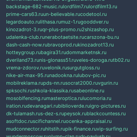
backstage-682-music.ru
lordfilm7.ru
lordfilm13.ru
prime-cars63.ru
un-believable.ru
codetool.ru
legardoauto.ru
lithasa.ru
muz-1.ru
gooddver.ru
kinozadrot-3.ru
qr-plus-promo.ru
2shizashop.ru
udalenka-club.ru
nerabotaetsite.ru
carszona-bu.ru
dash-cash-now.ru
bravoprod.ru
kinozadrot13.ru
hotteygroup.ru
bagira31.ru
dommarketnsk.ru
dveriland73.ru
nis-glonass51.ru
veles-doroga.ru
tb02.ru
vrema-zdorov.ru
velonik.ru
surgutgloss.ru
nike-air-max-95.ru
nadookna.ru
lubov-pic.ru
mobilreklama.ru
pds-nn.ru
socrat2000.ru
vgurin.ru
spksochi.ru
shkola-klassika.ru
sabeonline.ru
mosoblfencing.ru
masteroptica.ru
lucomoria.ru
iration.ru
devanagari.ru
biblioverde.ru
igro-pictures.ru
dk-tulamash.ru
s-dez-s.ru
peysok.ru
blackcountess.ru
asoftdoc.ru
scifichannel.ru
ocenka-appraisal.ru
mudconnector.ru
hitstih.ru
pik-finance.ru
vip-surfing.ru
wundermoscow.ru
olymp-clan.ru
dr-pavlush.ru