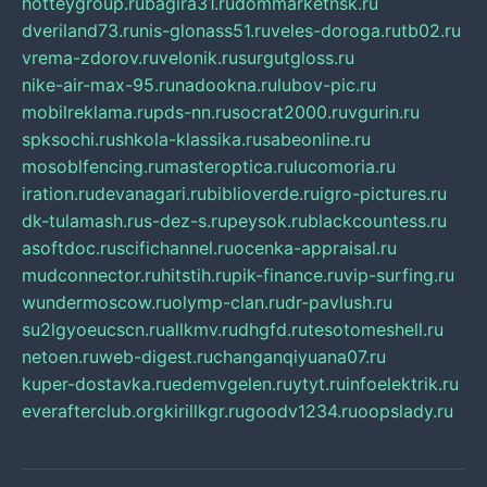
hotteygroup.ru
bagira31.ru
dommarketnsk.ru
dveriland73.ru
nis-glonass51.ru
veles-doroga.ru
tb02.ru
vrema-zdorov.ru
velonik.ru
surgutgloss.ru
nike-air-max-95.ru
nadookna.ru
lubov-pic.ru
mobilreklama.ru
pds-nn.ru
socrat2000.ru
vgurin.ru
spksochi.ru
shkola-klassika.ru
sabeonline.ru
mosoblfencing.ru
masteroptica.ru
lucomoria.ru
iration.ru
devanagari.ru
biblioverde.ru
igro-pictures.ru
dk-tulamash.ru
s-dez-s.ru
peysok.ru
blackcountess.ru
asoftdoc.ru
scifichannel.ru
ocenka-appraisal.ru
mudconnector.ru
hitstih.ru
pik-finance.ru
vip-surfing.ru
wundermoscow.ru
olymp-clan.ru
dr-pavlush.ru
su2lgyoeucscn.ru
allkmv.ru
dhgfd.ru
tesotomeshell.ru
netoen.ru
web-digest.ru
changanqiyuana07.ru
kuper-dostavka.ru
edemvgelen.ru
ytyt.ru
infoelektrik.ru
everafterclub.org
kirillkgr.ru
goodv1234.ru
oopslady.ru