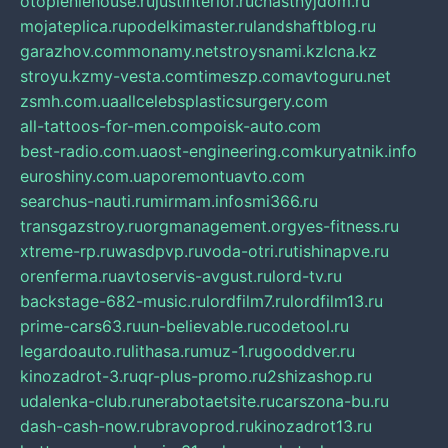
otopleniehouse.ru
justinterior.ru
chastnyjdom.ru
mojateplica.ru
podelkimaster.ru
landshaftblog.ru
garazhov.com
monamy.net
stroysnami.kz
lcna.kz
stroyu.kz
my-vesta.com
timeszp.com
avtoguru.net
zsmh.com.ua
allcelebsplasticsurgery.com
all-tattoos-for-men.com
poisk-auto.com
best-radio.com.ua
ost-engineering.com
kuryatnik.info
euroshiny.com.ua
poremontuavto.com
searchus-nauti.ru
mirmam.info
smi366.ru
transgazstroy.ru
orgmanagement.org
yes-fitness.ru
xtreme-rp.ru
wasdpvp.ru
voda-otri.ru
tishinapve.ru
orenferma.ru
avtoservis-avgust.ru
lord-tv.ru
backstage-682-music.ru
lordfilm7.ru
lordfilm13.ru
prime-cars63.ru
un-believable.ru
codetool.ru
legardoauto.ru
lithasa.ru
muz-1.ru
gooddver.ru
kinozadrot-3.ru
qr-plus-promo.ru
2shizashop.ru
udalenka-club.ru
nerabotaetsite.ru
carszona-bu.ru
dash-cash-now.ru
bravoprod.ru
kinozadrot13.ru