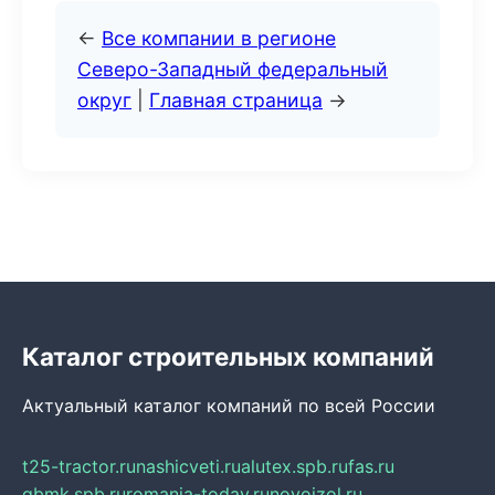
←
Все компании в регионе
Северо-Западный федеральный
округ
|
Главная страница
→
Каталог строительных компаний
Актуальный каталог компаний по всей России
t25-tractor.ru
nashicveti.ru
alutex.spb.ru
fas.ru
gbmk.spb.ru
romania-today.ru
novoizol.ru