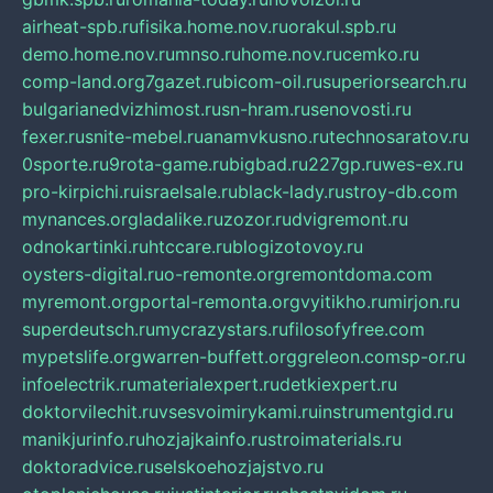
airheat-spb.ru
fisika.home.nov.ru
orakul.spb.ru
demo.home.nov.ru
mnso.ru
home.nov.ru
cemko.ru
comp-land.org
7gazet.ru
bicom-oil.ru
superiorsearch.ru
bulgarianedvizhimost.ru
sn-hram.ru
senovosti.ru
fexer.ru
snite-mebel.ru
anamvkusno.ru
technosaratov.ru
0sporte.ru
9rota-game.ru
bigbad.ru
227gp.ru
wes-ex.ru
pro-kirpichi.ru
israelsale.ru
black-lady.ru
stroy-db.com
mynances.org
ladalike.ru
zozor.ru
dvigremont.ru
odnokartinki.ru
htccare.ru
blogizotovoy.ru
oysters-digital.ru
o-remonte.org
remontdoma.com
myremont.org
portal-remonta.org
vyitikho.ru
mirjon.ru
superdeutsch.ru
mycrazystars.ru
filosofyfree.com
mypetslife.org
warren-buffett.org
greleon.com
sp-or.ru
infoelectrik.ru
materialexpert.ru
detkiexpert.ru
doktorvilechit.ru
vsesvoimirykami.ru
instrumentgid.ru
manikjurinfo.ru
hozjajkainfo.ru
stroimaterials.ru
doktoradvice.ru
selskoehozjajstvo.ru