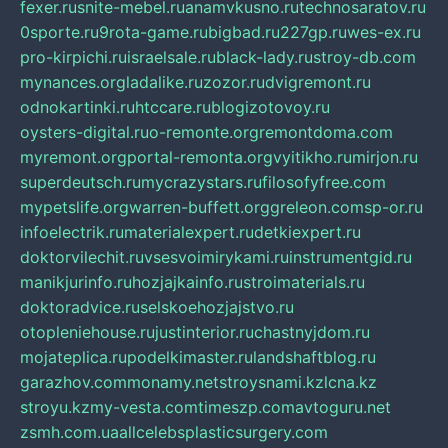
fexer.ru
snite-mebel.ru
anamvkusno.ru
technosaratov.ru
0sporte.ru
9rota-game.ru
bigbad.ru
227gp.ru
wes-ex.ru
pro-kirpichi.ru
israelsale.ru
black-lady.ru
stroy-db.com
mynances.org
ladalike.ru
zozor.ru
dvigremont.ru
odnokartinki.ru
htccare.ru
blogizotovoy.ru
oysters-digital.ru
o-remonte.org
remontdoma.com
myremont.org
portal-remonta.org
vyitikho.ru
mirjon.ru
superdeutsch.ru
mycrazystars.ru
filosofyfree.com
mypetslife.org
warren-buffett.org
greleon.com
sp-or.ru
infoelectrik.ru
materialexpert.ru
detkiexpert.ru
doktorvilechit.ru
vsesvoimirykami.ru
instrumentgid.ru
manikjurinfo.ru
hozjajkainfo.ru
stroimaterials.ru
doktoradvice.ru
selskoehozjajstvo.ru
otopleniehouse.ru
justinterior.ru
chastnyjdom.ru
mojateplica.ru
podelkimaster.ru
landshaftblog.ru
garazhov.com
monamy.net
stroysnami.kz
lcna.kz
stroyu.kz
my-vesta.com
timeszp.com
avtoguru.net
zsmh.com.ua
allcelebsplasticsurgery.com