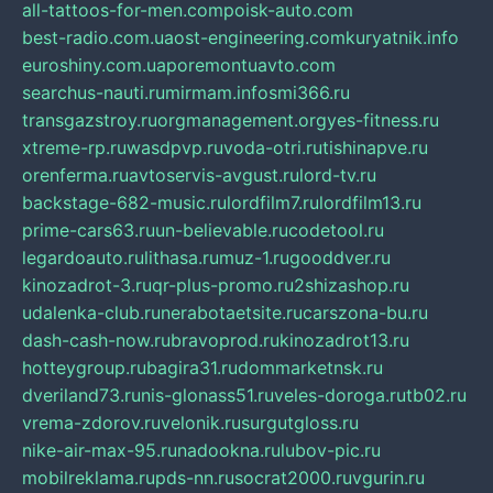
all-tattoos-for-men.com
poisk-auto.com
best-radio.com.ua
ost-engineering.com
kuryatnik.info
euroshiny.com.ua
poremontuavto.com
searchus-nauti.ru
mirmam.info
smi366.ru
transgazstroy.ru
orgmanagement.org
yes-fitness.ru
xtreme-rp.ru
wasdpvp.ru
voda-otri.ru
tishinapve.ru
orenferma.ru
avtoservis-avgust.ru
lord-tv.ru
backstage-682-music.ru
lordfilm7.ru
lordfilm13.ru
prime-cars63.ru
un-believable.ru
codetool.ru
legardoauto.ru
lithasa.ru
muz-1.ru
gooddver.ru
kinozadrot-3.ru
qr-plus-promo.ru
2shizashop.ru
udalenka-club.ru
nerabotaetsite.ru
carszona-bu.ru
dash-cash-now.ru
bravoprod.ru
kinozadrot13.ru
hotteygroup.ru
bagira31.ru
dommarketnsk.ru
dveriland73.ru
nis-glonass51.ru
veles-doroga.ru
tb02.ru
vrema-zdorov.ru
velonik.ru
surgutgloss.ru
nike-air-max-95.ru
nadookna.ru
lubov-pic.ru
mobilreklama.ru
pds-nn.ru
socrat2000.ru
vgurin.ru