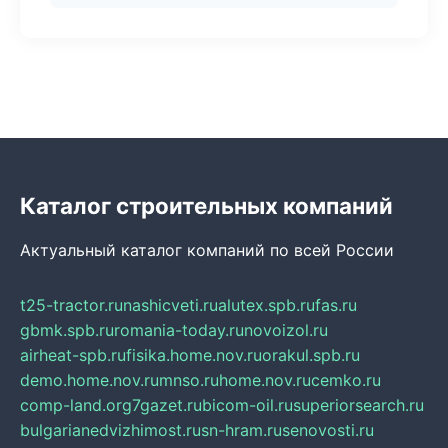
Каталог строительных компаний
Актуальный каталог компаний по всей России
t25-tractor.ru
nashicveti.ru
alutex.spb.ru
fas.ru
gbmk.spb.ru
romania-today.ru
novoizol.ru
airheat-spb.ru
fisika.home.nov.ru
orakul.spb.ru
demo.home.nov.ru
mnso.ru
home.nov.ru
cemko.ru
comp-land.org
7gazet.ru
bicom-oil.ru
superiorsearch.ru
bulgarianedvizhimost.ru
sn-hram.ru
senovosti.ru