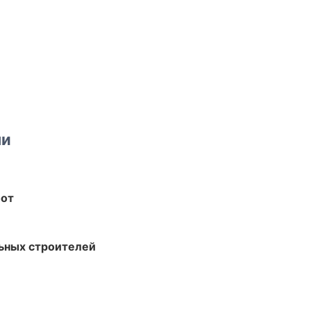
ми
бот
ьных строителей