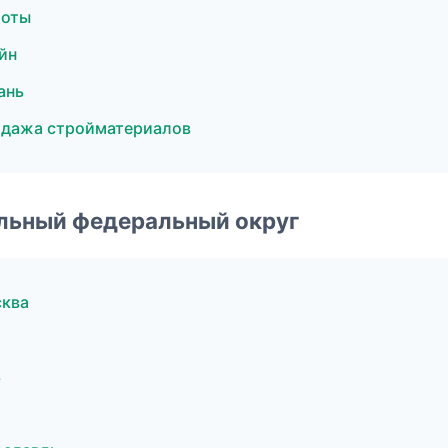
боты
йн
ань
одажа стройматериалов
альный федеральный округ
сква
ь