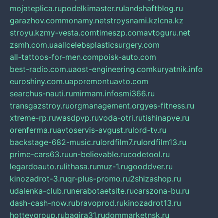
mojateplica.ru
podelkimaster.ru
landshaftblog.ru
garazhov.com
monamy.net
stroysnami.kz
lcna.kz
stroyu.kz
my-vesta.com
timeszp.com
avtoguru.net
zsmh.com.ua
allcelebsplasticsurgery.com
all-tattoos-for-men.com
poisk-auto.com
best-radio.com.ua
ost-engineering.com
kuryatnik.info
euroshiny.com.ua
poremontuavto.com
searchus-nauti.ru
mirmam.info
smi366.ru
transgazstroy.ru
orgmanagement.org
yes-fitness.ru
xtreme-rp.ru
wasdpvp.ru
voda-otri.ru
tishinapve.ru
orenferma.ru
avtoservis-avgust.ru
lord-tv.ru
backstage-682-music.ru
lordfilm7.ru
lordfilm13.ru
prime-cars63.ru
un-believable.ru
codetool.ru
legardoauto.ru
lithasa.ru
muz-1.ru
gooddver.ru
kinozadrot-3.ru
qr-plus-promo.ru
2shizashop.ru
udalenka-club.ru
nerabotaetsite.ru
carszona-bu.ru
dash-cash-now.ru
bravoprod.ru
kinozadrot13.ru
hotteygroup.ru
bagira31.ru
dommarketnsk.ru