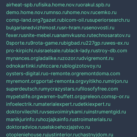
airheat-spb.ru
fisika.home.nov.ru
orakul.spb.ru
demo.home.nov.ru
mnso.ru
home.nov.ru
cemko.ru
comp-land.org
7gazet.ru
bicom-oil.ru
superiorsearch.ru
bulgarianedvizhimost.ru
sn-hram.ru
senovosti.ru
fexer.ru
snite-mebel.ru
anamvkusno.ru
technosaratov.ru
0sporte.ru
9rota-game.ru
bigbad.ru
227gp.ru
wes-ex.ru
pro-kirpichi.ru
israelsale.ru
black-lady.ru
stroy-db.com
mynances.org
ladalike.ru
zozor.ru
dvigremont.ru
odnokartinki.ru
htccare.ru
blogizotovoy.ru
oysters-digital.ru
o-remonte.org
remontdoma.com
myremont.org
portal-remonta.org
vyitikho.ru
mirjon.ru
superdeutsch.ru
mycrazystars.ru
filosofyfree.com
mypetslife.org
warren-buffett.org
greleon.com
sp-or.ru
infoelectrik.ru
materialexpert.ru
detkiexpert.ru
doktorvilechit.ru
vsesvoimirykami.ru
instrumentgid.ru
manikjurinfo.ru
hozjajkainfo.ru
stroimaterials.ru
doktoradvice.ru
selskoehozjajstvo.ru
otopleniehouse.ru
justinterior.ru
chastnyjdom.ru