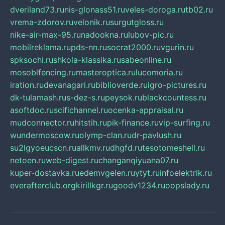
dveriland73.ru
nis-glonass51.ru
veles-doroga.ru
tb02.ru
vrema-zdorov.ru
velonik.ru
surgutgloss.ru
nike-air-max-95.ru
nadookna.ru
lubov-pic.ru
mobilreklama.ru
pds-nn.ru
socrat2000.ru
vgurin.ru
spksochi.ru
shkola-klassika.ru
sabeonline.ru
mosoblfencing.ru
masteroptica.ru
lucomoria.ru
iration.ru
devanagari.ru
biblioverde.ru
igro-pictures.ru
dk-tulamash.ru
s-dez-s.ru
peysok.ru
blackcountess.ru
asoftdoc.ru
scifichannel.ru
ocenka-appraisal.ru
mudconnector.ru
hitstih.ru
pik-finance.ru
vip-surfing.ru
wundermoscow.ru
olymp-clan.ru
dr-pavlush.ru
su2lgyoeucscn.ru
allkmv.ru
dhgfd.ru
tesotomeshell.ru
netoen.ru
web-digest.ru
changanqiyuana07.ru
kuper-dostavka.ru
edemvgelen.ru
ytyt.ru
infoelektrik.ru
everafterclub.org
kirillkgr.ru
goodv1234.ru
oopslady.ru