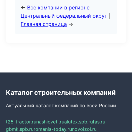
←
Все компании в регионе
Центральный федеральный округ
|
Главная страница
→
Каталог строительных компаний
Актуальный каталог компаний по всей России
t25-tractor.ru
nashicveti.ru
alutex.spb.ru
fas.ru
gbmk.spb.ru
romania-today.ru
novoizol.ru