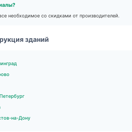
риалы?
все необходимое со скидками от производителей.
рукция зданий
нинград
рово
Петербург
а
стов-на-Дону