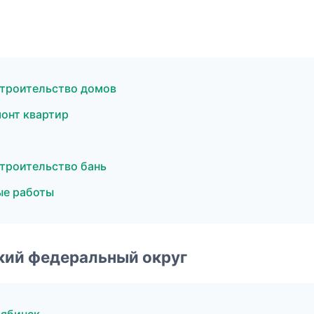
троительство домов
онт квартир
троительство бань
ые работы
ский федеральный округ