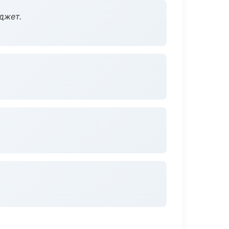
джет.