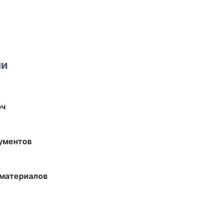
ми
юч
ументов
 материалов