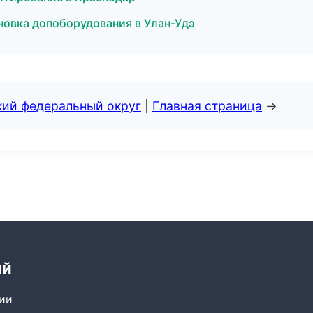
ановка допоборудования в Улан-Удэ
кий федеральный округ
|
Главная страница
→
ий
сии