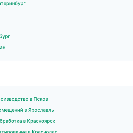
атеринбург
бург
ан
роизводство в Псков
помещений в Ярославль
бработка в Красноярск
ктирование в Краснодар