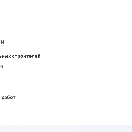
ми
ьных строителей
юч
 работ