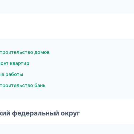
троительство домов
онт квартир
ые работы
троительство бань
ский федеральный округ