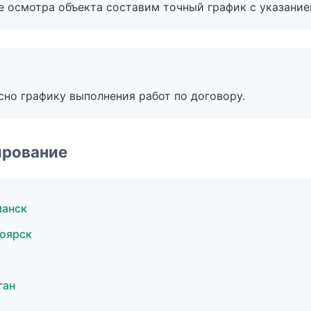
е осмотра объекта составим точный график с указание
сно графику выполнения работ по договору.
ирование
манск
оярск
ган