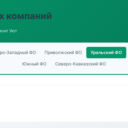
х компаний
монт Уют
ро-Западный ФО
Приволжский ФО
Уральский ФО
Южный ФО
Северо-Кавказский ФО