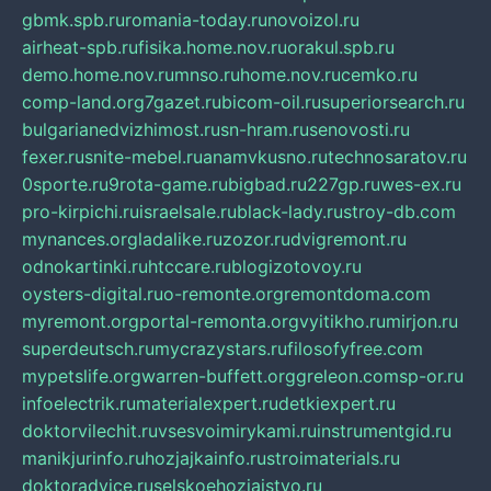
gbmk.spb.ru
romania-today.ru
novoizol.ru
airheat-spb.ru
fisika.home.nov.ru
orakul.spb.ru
demo.home.nov.ru
mnso.ru
home.nov.ru
cemko.ru
comp-land.org
7gazet.ru
bicom-oil.ru
superiorsearch.ru
bulgarianedvizhimost.ru
sn-hram.ru
senovosti.ru
fexer.ru
snite-mebel.ru
anamvkusno.ru
technosaratov.ru
0sporte.ru
9rota-game.ru
bigbad.ru
227gp.ru
wes-ex.ru
pro-kirpichi.ru
israelsale.ru
black-lady.ru
stroy-db.com
mynances.org
ladalike.ru
zozor.ru
dvigremont.ru
odnokartinki.ru
htccare.ru
blogizotovoy.ru
oysters-digital.ru
o-remonte.org
remontdoma.com
myremont.org
portal-remonta.org
vyitikho.ru
mirjon.ru
superdeutsch.ru
mycrazystars.ru
filosofyfree.com
mypetslife.org
warren-buffett.org
greleon.com
sp-or.ru
infoelectrik.ru
materialexpert.ru
detkiexpert.ru
doktorvilechit.ru
vsesvoimirykami.ru
instrumentgid.ru
manikjurinfo.ru
hozjajkainfo.ru
stroimaterials.ru
doktoradvice.ru
selskoehozjajstvo.ru