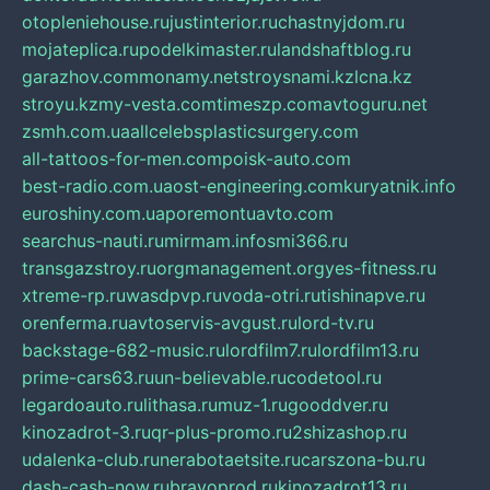
otopleniehouse.ru
justinterior.ru
chastnyjdom.ru
mojateplica.ru
podelkimaster.ru
landshaftblog.ru
garazhov.com
monamy.net
stroysnami.kz
lcna.kz
stroyu.kz
my-vesta.com
timeszp.com
avtoguru.net
zsmh.com.ua
allcelebsplasticsurgery.com
all-tattoos-for-men.com
poisk-auto.com
best-radio.com.ua
ost-engineering.com
kuryatnik.info
euroshiny.com.ua
poremontuavto.com
searchus-nauti.ru
mirmam.info
smi366.ru
transgazstroy.ru
orgmanagement.org
yes-fitness.ru
xtreme-rp.ru
wasdpvp.ru
voda-otri.ru
tishinapve.ru
orenferma.ru
avtoservis-avgust.ru
lord-tv.ru
backstage-682-music.ru
lordfilm7.ru
lordfilm13.ru
prime-cars63.ru
un-believable.ru
codetool.ru
legardoauto.ru
lithasa.ru
muz-1.ru
gooddver.ru
kinozadrot-3.ru
qr-plus-promo.ru
2shizashop.ru
udalenka-club.ru
nerabotaetsite.ru
carszona-bu.ru
dash-cash-now.ru
bravoprod.ru
kinozadrot13.ru