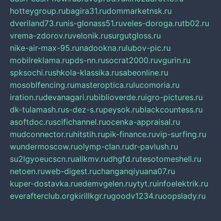
hotteygroup.ru
bagira31.ru
dommarketnsk.ru
dveriland73.ru
nis-glonass51.ru
veles-doroga.ru
tb02.ru
vrema-zdorov.ru
velonik.ru
surgutgloss.ru
nike-air-max-95.ru
nadookna.ru
lubov-pic.ru
mobilreklama.ru
pds-nn.ru
socrat2000.ru
vgurin.ru
spksochi.ru
shkola-klassika.ru
sabeonline.ru
mosoblfencing.ru
masteroptica.ru
lucomoria.ru
iration.ru
devanagari.ru
biblioverde.ru
igro-pictures.ru
dk-tulamash.ru
s-dez-s.ru
peysok.ru
blackcountess.ru
asoftdoc.ru
scifichannel.ru
ocenka-appraisal.ru
mudconnector.ru
hitstih.ru
pik-finance.ru
vip-surfing.ru
wundermoscow.ru
olymp-clan.ru
dr-pavlush.ru
su2lgyoeucscn.ru
allkmv.ru
dhgfd.ru
tesotomeshell.ru
netoen.ru
web-digest.ru
changanqiyuana07.ru
kuper-dostavka.ru
edemvgelen.ru
ytyt.ru
infoelektrik.ru
everafterclub.org
kirillkgr.ru
goodv1234.ru
oopslady.ru