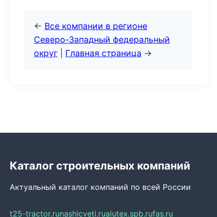
←
Все компании в регионе
Северо-Западный федеральный
округ
|
Главная страница
→
Каталог строительных компаний
Актуальный каталог компаний по всей России
t25-tractor.ru
nashicveti.ru
alutex.spb.ru
fas.ru