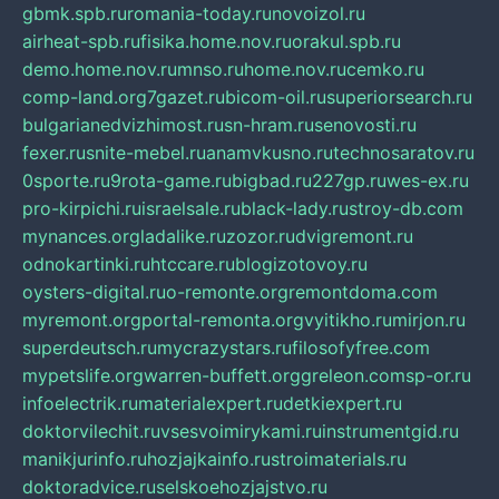
gbmk.spb.ru
romania-today.ru
novoizol.ru
airheat-spb.ru
fisika.home.nov.ru
orakul.spb.ru
demo.home.nov.ru
mnso.ru
home.nov.ru
cemko.ru
comp-land.org
7gazet.ru
bicom-oil.ru
superiorsearch.ru
bulgarianedvizhimost.ru
sn-hram.ru
senovosti.ru
fexer.ru
snite-mebel.ru
anamvkusno.ru
technosaratov.ru
0sporte.ru
9rota-game.ru
bigbad.ru
227gp.ru
wes-ex.ru
pro-kirpichi.ru
israelsale.ru
black-lady.ru
stroy-db.com
mynances.org
ladalike.ru
zozor.ru
dvigremont.ru
odnokartinki.ru
htccare.ru
blogizotovoy.ru
oysters-digital.ru
o-remonte.org
remontdoma.com
myremont.org
portal-remonta.org
vyitikho.ru
mirjon.ru
superdeutsch.ru
mycrazystars.ru
filosofyfree.com
mypetslife.org
warren-buffett.org
greleon.com
sp-or.ru
infoelectrik.ru
materialexpert.ru
detkiexpert.ru
doktorvilechit.ru
vsesvoimirykami.ru
instrumentgid.ru
manikjurinfo.ru
hozjajkainfo.ru
stroimaterials.ru
doktoradvice.ru
selskoehozjajstvo.ru