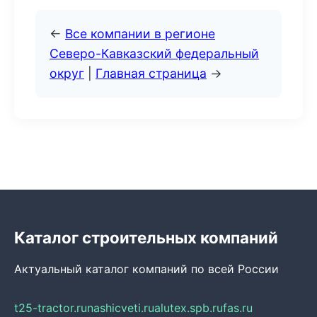
←
Все компании в регионе
Северо-Кавказский федеральный
округ
|
Главная страница
→
Каталог строительных компаний
Актуальный каталог компаний по всей России
t25-tractor.ru
nashicveti.ru
alutex.spb.ru
fas.ru