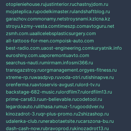
otopleniehouse.ru
justinterior.ru
chastnyjdom.ru
mojateplica.ru
podelkimaster.ru
landshaftblog.ru
garazhov.com
monamy.net
stroysnami.kz
lcna.kz
stroyu.kz
my-vesta.com
timeszp.com
avtoguru.net
zsmh.com.ua
allcelebsplasticsurgery.com
all-tattoos-for-men.com
poisk-auto.com
best-radio.com.ua
ost-engineering.com
kuryatnik.info
euroshiny.com.ua
poremontuavto.com
searchus-nauti.ru
mirmam.info
smi366.ru
transgazstroy.ru
orgmanagement.org
yes-fitness.ru
xtreme-rp.ru
wasdpvp.ru
voda-otri.ru
tishinapve.ru
orenferma.ru
avtoservis-avgust.ru
lord-tv.ru
backstage-682-music.ru
lordfilm7.ru
lordfilm13.ru
prime-cars63.ru
un-believable.ru
codetool.ru
legardoauto.ru
lithasa.ru
muz-1.ru
gooddver.ru
kinozadrot-3.ru
qr-plus-promo.ru
2shizashop.ru
udalenka-club.ru
nerabotaetsite.ru
carszona-bu.ru
dash-cash-now.ru
bravoprod.ru
kinozadrot13.ru