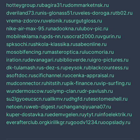
hotteygroup.ru
bagira31.ru
dommarketnsk.ru
dveriland73.ru
nis-glonass51.ru
veles-doroga.ru
tb02.ru
vrema-zdorov.ru
velonik.ru
surgutgloss.ru
nike-air-max-95.ru
nadookna.ru
lubov-pic.ru
mobilreklama.ru
pds-nn.ru
socrat2000.ru
vgurin.ru
spksochi.ru
shkola-klassika.ru
sabeonline.ru
mosoblfencing.ru
masteroptica.ru
lucomoria.ru
iration.ru
devanagari.ru
biblioverde.ru
igro-pictures.ru
dk-tulamash.ru
s-dez-s.ru
peysok.ru
blackcountess.ru
asoftdoc.ru
scifichannel.ru
ocenka-appraisal.ru
mudconnector.ru
hitstih.ru
pik-finance.ru
vip-surfing.ru
wundermoscow.ru
olymp-clan.ru
dr-pavlush.ru
su2lgyoeucscn.ru
allkmv.ru
dhgfd.ru
tesotomeshell.ru
netoen.ru
web-digest.ru
changanqiyuana07.ru
kuper-dostavka.ru
edemvgelen.ru
ytyt.ru
infoelektrik.ru
everafterclub.org
kirillkgr.ru
goodv1234.ru
oopslady.ru