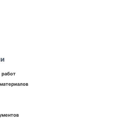
ми
 работ
 материалов
ументов