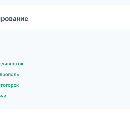
ирование
адивосток
аврополь
тогорск
очи