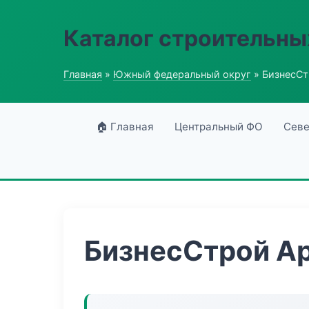
Каталог строительны
Главная
»
Южный федеральный округ
» БизнесСт
🏠 Главная
Центральный ФО
Севе
БизнесСтрой А