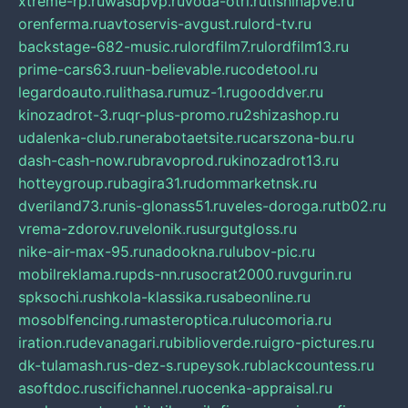
xtreme-rp.ru
wasdpvp.ru
voda-otri.ru
tishinapve.ru
orenferma.ru
avtoservis-avgust.ru
lord-tv.ru
backstage-682-music.ru
lordfilm7.ru
lordfilm13.ru
prime-cars63.ru
un-believable.ru
codetool.ru
legardoauto.ru
lithasa.ru
muz-1.ru
gooddver.ru
kinozadrot-3.ru
qr-plus-promo.ru
2shizashop.ru
udalenka-club.ru
nerabotaetsite.ru
carszona-bu.ru
dash-cash-now.ru
bravoprod.ru
kinozadrot13.ru
hotteygroup.ru
bagira31.ru
dommarketnsk.ru
dveriland73.ru
nis-glonass51.ru
veles-doroga.ru
tb02.ru
vrema-zdorov.ru
velonik.ru
surgutgloss.ru
nike-air-max-95.ru
nadookna.ru
lubov-pic.ru
mobilreklama.ru
pds-nn.ru
socrat2000.ru
vgurin.ru
spksochi.ru
shkola-klassika.ru
sabeonline.ru
mosoblfencing.ru
masteroptica.ru
lucomoria.ru
iration.ru
devanagari.ru
biblioverde.ru
igro-pictures.ru
dk-tulamash.ru
s-dez-s.ru
peysok.ru
blackcountess.ru
asoftdoc.ru
scifichannel.ru
ocenka-appraisal.ru