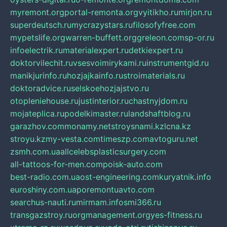
myremont.org
portal-remonta.org
vyitikho.ru
mirjon.ru
superdeutsch.ru
mycrazystars.ru
filosofyfree.com
mypetslife.org
warren-buffett.org
greleon.com
sp-or.ru
infoelectrik.ru
materialexpert.ru
detkiexpert.ru
doktorvilechit.ru
vsesvoimirykami.ru
instrumentgid.ru
manikjurinfo.ru
hozjajkainfo.ru
stroimaterials.ru
doktoradvice.ru
selskoehozjajstvo.ru
otopleniehouse.ru
justinterior.ru
chastnyjdom.ru
mojateplica.ru
podelkimaster.ru
landshaftblog.ru
garazhov.com
monamy.net
stroysnami.kz
lcna.kz
stroyu.kz
my-vesta.com
timeszp.com
avtoguru.net
zsmh.com.ua
allcelebsplasticsurgery.com
all-tattoos-for-men.com
poisk-auto.com
best-radio.com.ua
ost-engineering.com
kuryatnik.info
euroshiny.com.ua
poremontuavto.com
searchus-nauti.ru
mirmam.info
smi366.ru
transgazstroy.ru
orgmanagement.org
yes-fitness.ru