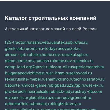
Каталог строительных компаний
Актуальный каталог компаний по всей России
t25-tractor.ru
nashicveti.ru
alutex.spb.ru
fas.ru
gbmk.spb.ru
romania-today.ru
novoizol.ru
airheat-spb.ru
fisika.home.nov.ru
orakul.spb.ru
demo.home.nov.ru
mnso.ru
home.nov.ru
cemko.ru
comp-land.org
7gazet.ru
bicom-oil.ru
superiorsearch.ru
bulgarianedvizhimost.ru
sn-hram.ru
senovosti.ru
fexer.ru
snite-mebel.ru
anamvkusno.ru
technosaratov.ru
0sporte.ru
9rota-game.ru
bigbad.ru
227gp.ru
wes-ex.ru
pro-kirpichi.ru
israelsale.ru
black-lady.ru
stroy-db.com
mynances.org
ladalike.ru
zozor.ru
dvigremont.ru
odnokartinki.ru
htccare.ru
blogizotovoy.ru
oysters-digital.ru
o-remonte.org
remontdoma.com