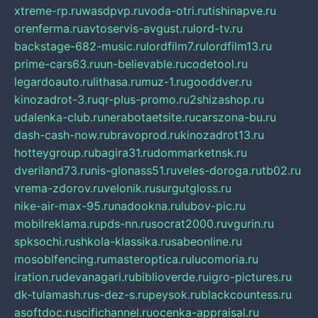
xtreme-rp.ru
wasdpvp.ru
voda-otri.ru
tishinapve.ru
orenferma.ru
avtoservis-avgust.ru
lord-tv.ru
backstage-682-music.ru
lordfilm7.ru
lordfilm13.ru
prime-cars63.ru
un-believable.ru
codetool.ru
legardoauto.ru
lithasa.ru
muz-1.ru
gooddver.ru
kinozadrot-3.ru
qr-plus-promo.ru
2shizashop.ru
udalenka-club.ru
nerabotaetsite.ru
carszona-bu.ru
dash-cash-now.ru
bravoprod.ru
kinozadrot13.ru
hotteygroup.ru
bagira31.ru
dommarketnsk.ru
dveriland73.ru
nis-glonass51.ru
veles-doroga.ru
tb02.ru
vrema-zdorov.ru
velonik.ru
surgutgloss.ru
nike-air-max-95.ru
nadookna.ru
lubov-pic.ru
mobilreklama.ru
pds-nn.ru
socrat2000.ru
vgurin.ru
spksochi.ru
shkola-klassika.ru
sabeonline.ru
mosoblfencing.ru
masteroptica.ru
lucomoria.ru
iration.ru
devanagari.ru
biblioverde.ru
igro-pictures.ru
dk-tulamash.ru
s-dez-s.ru
peysok.ru
blackcountess.ru
asoftdoc.ru
scifichannel.ru
ocenka-appraisal.ru