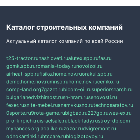
Каталог строительных компаний
Актуальный каталог компаний по всей России
t25-tractor.ru
nashicveti.ru
alutex.spb.ru
fas.ru
gbmk.spb.ru
romania-today.ru
novoizol.ru
airheat-spb.ru
fisika.home.nov.ru
orakul.spb.ru
demo.home.nov.ru
mnso.ru
home.nov.ru
cemko.ru
comp-land.org
7gazet.ru
bicom-oil.ru
superiorsearch.ru
bulgarianedvizhimost.ru
sn-hram.ru
senovosti.ru
fexer.ru
snite-mebel.ru
anamvkusno.ru
technosaratov.ru
0sporte.ru
9rota-game.ru
bigbad.ru
227gp.ru
wes-ex.ru
pro-kirpichi.ru
israelsale.ru
black-lady.ru
stroy-db.com
mynances.org
ladalike.ru
zozor.ru
dvigremont.ru
odnokartinki.ru
htccare.ru
blogizotovoy.ru