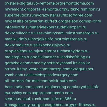
oysters-digital.ru
o-remonte.org
remontdoma.com
myremont.org
portal-remonta.org
vyitikho.ru
mirjon.ru
superdeutsch.ru
mycrazystars.ru
filosofyfree.com
mypetslife.org
warren-buffett.org
greleon.com
sp-or.ru
infoelectrik.ru
materialexpert.ru
detkiexpert.ru
doktorvilechit.ru
vsesvoimirykami.ru
instrumentgid.ru
manikjurinfo.ru
hozjajkainfo.ru
stroimaterials.ru
doktoradvice.ru
selskoehozjajstvo.ru
otopleniehouse.ru
justinterior.ru
chastnyjdom.ru
mojateplica.ru
podelkimaster.ru
landshaftblog.ru
garazhov.com
monamy.net
stroysnami.kz
lcna.kz
stroyu.kz
my-vesta.com
timeszp.com
avtoguru.net
zsmh.com.ua
allcelebsplasticsurgery.com
all-tattoos-for-men.com
poisk-auto.com
best-radio.com.ua
ost-engineering.com
kuryatnik.info
euroshiny.com.ua
poremontuavto.com
searchus-nauti.ru
mirmam.info
smi366.ru
transgazstroy.ru
orgmanagement.org
yes-fitness.ru