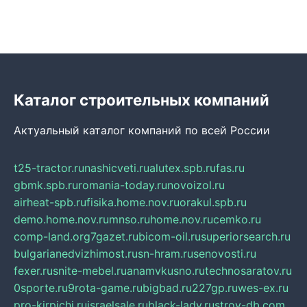
Каталог строительных компаний
Актуальный каталог компаний по всей России
t25-tractor.ru
nashicveti.ru
alutex.spb.ru
fas.ru
gbmk.spb.ru
romania-today.ru
novoizol.ru
airheat-spb.ru
fisika.home.nov.ru
orakul.spb.ru
demo.home.nov.ru
mnso.ru
home.nov.ru
cemko.ru
comp-land.org
7gazet.ru
bicom-oil.ru
superiorsearch.ru
bulgarianedvizhimost.ru
sn-hram.ru
senovosti.ru
fexer.ru
snite-mebel.ru
anamvkusno.ru
technosaratov.ru
0sporte.ru
9rota-game.ru
bigbad.ru
227gp.ru
wes-ex.ru
pro-kirpichi.ru
israelsale.ru
black-lady.ru
stroy-db.com