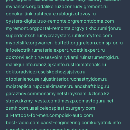
mynances.org
ladalike.ru
zozor.ru
dvigremont.ru
odnokartinki.ru
htccare.ru
blogizotovoy.ru
oysters-digital.ru
o-remonte.org
remontdoma.com
myremont.org
portal-remonta.org
vyitikho.ru
mirjon.ru
superdeutsch.ru
mycrazystars.ru
filosofyfree.com
mypetslife.org
warren-buffett.org
greleon.com
sp-or.ru
infoelectrik.ru
materialexpert.ru
detkiexpert.ru
doktorvilechit.ru
vsesvoimirykami.ru
instrumentgid.ru
manikjurinfo.ru
hozjajkainfo.ru
stroimaterials.ru
doktoradvice.ru
selskoehozjajstvo.ru
otopleniehouse.ru
justinterior.ru
chastnyjdom.ru
mojateplica.ru
podelkimaster.ru
landshaftblog.ru
garazhov.com
monamy.net
stroysnami.kz
lcna.kz
stroyu.kz
my-vesta.com
timeszp.com
avtoguru.net
zsmh.com.ua
allcelebsplasticsurgery.com
all-tattoos-for-men.com
poisk-auto.com
best-radio.com.ua
ost-engineering.com
kuryatnik.info
euroshiny.com.ua
poremontuavto.com