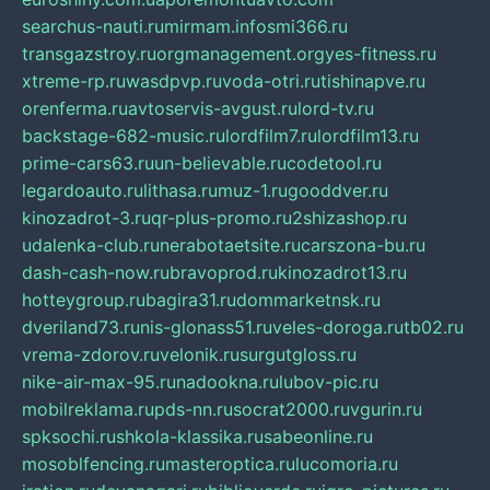
searchus-nauti.ru
mirmam.info
smi366.ru
transgazstroy.ru
orgmanagement.org
yes-fitness.ru
xtreme-rp.ru
wasdpvp.ru
voda-otri.ru
tishinapve.ru
orenferma.ru
avtoservis-avgust.ru
lord-tv.ru
backstage-682-music.ru
lordfilm7.ru
lordfilm13.ru
prime-cars63.ru
un-believable.ru
codetool.ru
legardoauto.ru
lithasa.ru
muz-1.ru
gooddver.ru
kinozadrot-3.ru
qr-plus-promo.ru
2shizashop.ru
udalenka-club.ru
nerabotaetsite.ru
carszona-bu.ru
dash-cash-now.ru
bravoprod.ru
kinozadrot13.ru
hotteygroup.ru
bagira31.ru
dommarketnsk.ru
dveriland73.ru
nis-glonass51.ru
veles-doroga.ru
tb02.ru
vrema-zdorov.ru
velonik.ru
surgutgloss.ru
nike-air-max-95.ru
nadookna.ru
lubov-pic.ru
mobilreklama.ru
pds-nn.ru
socrat2000.ru
vgurin.ru
spksochi.ru
shkola-klassika.ru
sabeonline.ru
mosoblfencing.ru
masteroptica.ru
lucomoria.ru