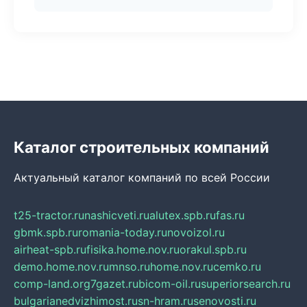
Каталог строительных компаний
Актуальный каталог компаний по всей России
t25-tractor.ru
nashicveti.ru
alutex.spb.ru
fas.ru
gbmk.spb.ru
romania-today.ru
novoizol.ru
airheat-spb.ru
fisika.home.nov.ru
orakul.spb.ru
demo.home.nov.ru
mnso.ru
home.nov.ru
cemko.ru
comp-land.org
7gazet.ru
bicom-oil.ru
superiorsearch.ru
bulgarianedvizhimost.ru
sn-hram.ru
senovosti.ru