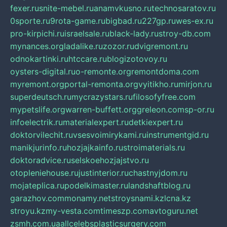
fexer.ru
snite-mebel.ru
anamvkusno.ru
technosaratov.ru
0sporte.ru
9rota-game.ru
bigbad.ru
227gp.ru
wes-ex.ru
pro-kirpichi.ru
israelsale.ru
black-lady.ru
stroy-db.com
mynances.org
ladalike.ru
zozor.ru
dvigremont.ru
odnokartinki.ru
htccare.ru
blogizotovoy.ru
oysters-digital.ru
o-remonte.org
remontdoma.com
myremont.org
portal-remonta.org
vyitikho.ru
mirjon.ru
superdeutsch.ru
mycrazystars.ru
filosofyfree.com
mypetslife.org
warren-buffett.org
greleon.com
sp-or.ru
infoelectrik.ru
materialexpert.ru
detkiexpert.ru
doktorvilechit.ru
vsesvoimirykami.ru
instrumentgid.ru
manikjurinfo.ru
hozjajkainfo.ru
stroimaterials.ru
doktoradvice.ru
selskoehozjajstvo.ru
otopleniehouse.ru
justinterior.ru
chastnyjdom.ru
mojateplica.ru
podelkimaster.ru
landshaftblog.ru
garazhov.com
monamy.net
stroysnami.kz
lcna.kz
stroyu.kz
my-vesta.com
timeszp.com
avtoguru.net
zsmh.com.ua
allcelebsplasticsurgery.com