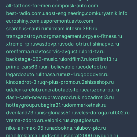
all-tattoos-for-men.com
poisk-auto.com
best-radio.com.ua
ost-engineering.com
kuryatnik.info
euroshiny.com.ua
poremontuavto.com
searchus-nauti.ru
mirmam.info
smi366.ru
transgazstroy.ru
orgmanagement.org
yes-fitness.ru
xtreme-rp.ru
wasdpvp.ru
voda-otri.ru
tishinapve.ru
orenferma.ru
avtoservis-avgust.ru
lord-tv.ru
backstage-682-music.ru
lordfilm7.ru
lordfilm13.ru
prime-cars63.ru
un-believable.ru
codetool.ru
legardoauto.ru
lithasa.ru
muz-1.ru
gooddver.ru
kinozadrot-3.ru
qr-plus-promo.ru
2shizashop.ru
udalenka-club.ru
nerabotaetsite.ru
carszona-bu.ru
dash-cash-now.ru
bravoprod.ru
kinozadrot13.ru
hotteygroup.ru
bagira31.ru
dommarketnsk.ru
dveriland73.ru
nis-glonass51.ru
veles-doroga.ru
tb02.ru
vrema-zdorov.ru
velonik.ru
surgutgloss.ru
nike-air-max-95.ru
nadookna.ru
lubov-pic.ru
mobilreklama.ru
pds-nn.ru
socrat2000.ru
vgurin.ru