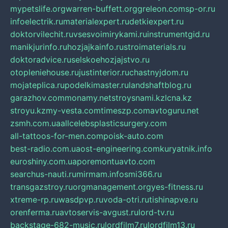
mypetslife.org
warren-buffett.org
greleon.com
sp-or.ru
infoelectrik.ru
materialexpert.ru
detkiexpert.ru
doktorvilechit.ru
vsesvoimirykami.ru
instrumentgid.ru
manikjurinfo.ru
hozjajkainfo.ru
stroimaterials.ru
doktoradvice.ru
selskoehozjajstvo.ru
otopleniehouse.ru
justinterior.ru
chastnyjdom.ru
mojateplica.ru
podelkimaster.ru
landshaftblog.ru
garazhov.com
monamy.net
stroysnami.kz
lcna.kz
stroyu.kz
my-vesta.com
timeszp.com
avtoguru.net
zsmh.com.ua
allcelebsplasticsurgery.com
all-tattoos-for-men.com
poisk-auto.com
best-radio.com.ua
ost-engineering.com
kuryatnik.info
euroshiny.com.ua
poremontuavto.com
searchus-nauti.ru
mirmam.info
smi366.ru
transgazstroy.ru
orgmanagement.org
yes-fitness.ru
xtreme-rp.ru
wasdpvp.ru
voda-otri.ru
tishinapve.ru
orenferma.ru
avtoservis-avgust.ru
lord-tv.ru
backstage-682-music.ru
lordfilm7.ru
lordfilm13.ru