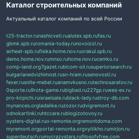
Каталог строительных компаний
Актуальный каталог компаний по всей России
t25-tractor.ru
nashicveti.ru
alutex.spb.ru
fas.ru
gbmk.spb.ru
romania-today.ru
novoizol.ru
airheat-spb.ru
fisika.home.nov.ru
orakul.spb.ru
demo.home.nov.ru
mnso.ru
home.nov.ru
cemko.ru
comp-land.org
7gazet.ru
bicom-oil.ru
superiorsearch.ru
bulgarianedvizhimost.ru
sn-hram.ru
senovosti.ru
fexer.ru
snite-mebel.ru
anamvkusno.ru
technosaratov.ru
0sporte.ru
9rota-game.ru
bigbad.ru
227gp.ru
wes-ex.ru
pro-kirpichi.ru
israelsale.ru
black-lady.ru
stroy-db.com
mynances.org
ladalike.ru
zozor.ru
dvigremont.ru
odnokartinki.ru
htccare.ru
blogizotovoy.ru
oysters-digital.ru
o-remonte.org
remontdoma.com
myremont.org
portal-remonta.org
vyitikho.ru
mirjon.ru
superdeutsch.ru
mycrazystars.ru
filosofyfree.com