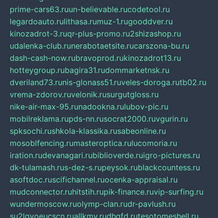
prime-cars63.ru
un-believable.ru
codetool.ru
legardoauto.ru
lithasa.ru
muz-1.ru
gooddver.ru
kinozadrot-3.ru
qr-plus-promo.ru
2shizashop.ru
udalenka-club.ru
nerabotaetsite.ru
carszona-bu.ru
dash-cash-now.ru
bravoprod.ru
kinozadrot13.ru
hotteygroup.ru
bagira31.ru
dommarketnsk.ru
dveriland73.ru
nis-glonass51.ru
veles-doroga.ru
tb02.ru
vrema-zdorov.ru
velonik.ru
surgutgloss.ru
nike-air-max-95.ru
nadookna.ru
lubov-pic.ru
mobilreklama.ru
pds-nn.ru
socrat2000.ru
vgurin.ru
spksochi.ru
shkola-klassika.ru
sabeonline.ru
mosoblfencing.ru
masteroptica.ru
lucomoria.ru
iration.ru
devanagari.ru
biblioverde.ru
igro-pictures.ru
dk-tulamash.ru
s-dez-s.ru
peysok.ru
blackcountess.ru
asoftdoc.ru
scifichannel.ru
ocenka-appraisal.ru
mudconnector.ru
hitstih.ru
pik-finance.ru
vip-surfing.ru
wundermoscow.ru
olymp-clan.ru
dr-pavlush.ru
su2lgyoeucscn.ru
allkmv.ru
dhgfd.ru
tesotomeshell.ru